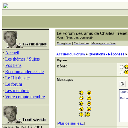
Le Forum des amis de Charles Trenet
Vous n'êtes pas connecté
Enregistrer
|
Rechercher
|
Messages du Jour
·
Accueil
Accueil du Forum
>
Questions - Réponses
·
Les thèmes / Sujets
Réponse
·
Vos liens
Icône:
·
Recommander ce site
·
Le Hit du site
Message:
·
Le forum
·
Les membres
·
Votre compte membre
[
Plus de smilies...
]
Sa vie de 1913 à 2001