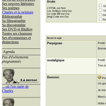
Droits
Ses oeuvres littéraires
Dé
Ses poèmes
L'HTML est Non
Ut
Les Smileys sont Oui
Charles et la peinture
Le code BB est Oui
Dé
Bibliographie
[img] Code est Oui
Re
Sa filmographie
Sa discographie
Ses DVD et BluRay
Toutes ses chansons
Ses récompenses et
Revoir le sujet
distinctions
Perpignan
Posté 
Bonne
Agenda
Pas d'événements
nostalgique
Posté 
programmés
Tres 
Dominic
Pos
Un gra
....où l'on parle de
Je me 
Charles
Merci p
Votre 