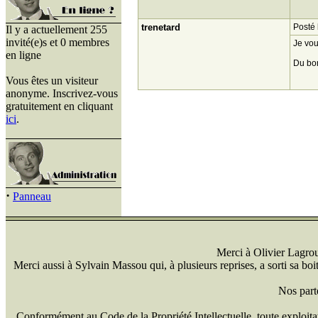
trenetard
Posté 
Il y a actuellement 255
invité(e)s et 0 membres
Je vou
en ligne
Du bon
Vous êtes un visiteur
anonyme. Inscrivez-vous
gratuitement en cliquant
ici
.
·
Panneau
Merci à Olivier Lagrou 
Merci aussi à Sylvain Massou qui, à plusieurs reprises, a sorti sa bo
Nos part
Conformément au Code de la Propriété Intellectuelle, toute exploitati