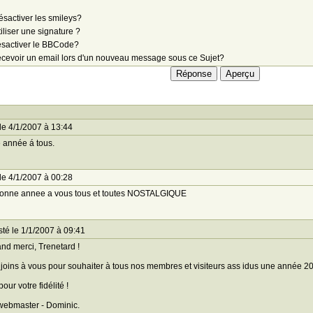
sactiver les smileys?
iliser une signature ?
sactiver le BBCode?
cevoir un email lors d'un nouveau message sous ce Sujet?
le 4/1/2007 à 13:44
 année á tous.
le 4/1/2007 à 00:28
bonne annee a vous tous et toutes NOSTALGIQUE
té le 1/1/2007 à 09:41
nd merci, Trenetard !
joins à vous pour souhaiter à tous nos membres et visiteurs ass idus une année 200
our votre fidélité !
webmaster - Dominic.