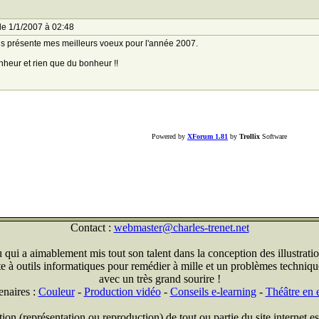
le 1/1/2007 à 02:48
s présente mes meilleurs voeux pour l'année 2007.
heur et rien que du bonheur !!
Powered by
XForum 1.81
by
Trollix
Software
Contact :
webmaster@charles-trenet.net
qui a aimablement mis tout son talent dans la conception des illustratio
ite à outils informatiques pour remédier à mille et un problèmes technique
avec un très grand sourire !
enaires :
Couleur
-
Production vidéo
-
Conseils e-learning
-
Théâtre en e
on (représentation ou reproduction) de tout ou partie du site internet est