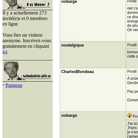
nobarge
Posté 
oki! j
Il y a actuellement 273
dommag
ce dis
invité(e)s et 0 membres
enregi
en ligne
de plu
On veu
Vous êtes un visiteur
anonyme. Inscrivez-vous
nostalgique
Posté 
gratuitement en cliquant
ici
.
bonsoi
cette 
CharlesBlondeau
Posté 
À brûl
Gershw
·
Panneau
Pas per
Dommag
nobarge
Pos
J'ai a
,Paris
je n'e
j'aime