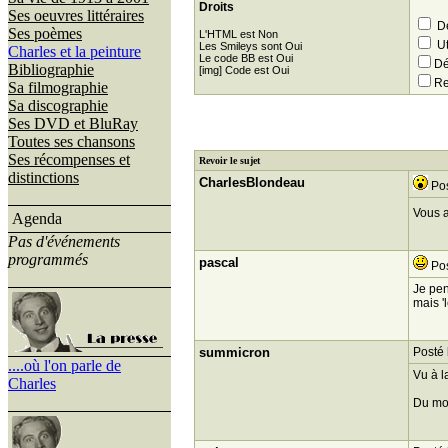
Droits
Ses oeuvres littéraires
Dé
Ses poèmes
L'HTML est Non
Ut
Les Smileys sont Oui
Charles et la peinture
Le code BB est Oui
Dé
Bibliographie
[img] Code est Oui
Re
Sa filmographie
Sa discographie
Ses DVD et BluRay
Toutes ses chansons
Ses récompenses et
Revoir le sujet
distinctions
CharlesBlondeau
Pos
Vous a
Agenda
Pas d'événements
programmés
pascal
Pos
Je pen
mais '
summicron
Posté 
....où l'on parle de
Vu à l
Charles
Du moi