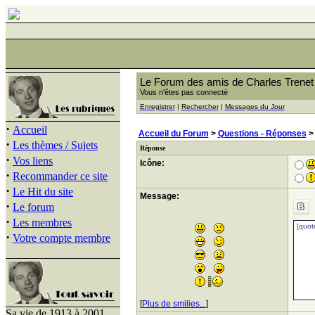
Le Forum des amis de Charles Trenet
Vous n'êtes pas connecté
Enregistrer
|
Rechercher
|
Messages du Jour
·
Accueil
Accueil du Forum
>
Questions - Réponses
·
Les thèmes / Sujets
Réponse
·
Vos liens
Icône:
·
Recommander ce site
·
Le Hit du site
Message:
·
Le forum
·
Les membres
·
Votre compte membre
[
Plus de smilies...
]
Sa vie de 1913 à 2001