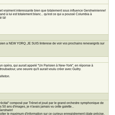
e et vraiment interessante bien que totalement sous influence Gershwinienne!
uand à lui est totalement blanc... qu'est ce qui a poussé Columbia à
é là!
arisien a NEW YORQ ,JE SUIS Iinterese de voir vos prochains reneseignts sur
d'un opéra, qui aurait appelé "Un Parisien à New-York", en réponse à
roubadour, une oeuvre qu'il aurait voulu créer avec Guitry.
illeton.
récital" composé par Trénet et joué par le grand orchestre symphonique de
 50 ans d'images, je n'avais jamais vu cette galette...
 Gershwin!
écolter le maximum d'information sur ce curieux enregistrement (date précise,