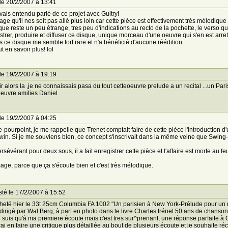
le 20/2/2007 à 13:41
'avais entendu parlé de ce projet avec Guitry!
e qu'il nes soit pas allé plus loin car cette pièce est effectivement très mélodiqu
que reste un peu étrange, tres peu d'indications au recto de la pochette, le verso q
strer, produire et diffuser ce disque, unique morceau d'une oeuvre qui s'en est arret
s ce disque me semble fort rare et n'a bénéficié d'aucune réédition...
t en savoir plus! lol
le 19/2/2007 à 19:19
r alors la ,je ne connaissais pasa du tout cetteoeuvre prelude a un recital ...un P
oeuvre amities Daniel
le 19/2/2007 à 04:25
e-pourpoint, je me rappelle que Trenet comptait faire de cette pièce l'introduction 
in. Si je me souviens bien, ce concept s'inscrivait dans la même veine que Swing-t
sévérant pour deux sous, il a fait enregistrer cette pièce et l'affaire est morte au feu
e, parce que ça s'écoute bien et c'est très mélodique.
té le 17/2/2007 à 15:52
cheté hier le 33t 25cm Columbia FA 1002 "Un parisien à New York-Prélude pour un 
 dirigé par Wal Berg; à part en photo dans le livre Charles trénet 50 ans de chansons
n suis qu'à ma premiere écoute mais c'est tres sur^prenant, une réponse parfaite à
rai en faire une critique plus détaillée au bout de plusieurs écoute et je souhaite r