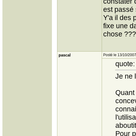
constater 
est passé
Y'a il des
fixe une d
chose ???
pascal
Posté le 13/10/2007
quote:
Je ne 
Quant 
concev
connai
l'util
aboutit
Pour p