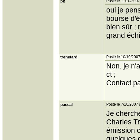
pb
Posté le 11/10/2007
oui je pen
bourse d'é
bien sûr ;
grand échi
trenetard
Posté le 10/10/2007
Non, je n'
ct ;
Contact p
pascal
Posté le 7/10/2007 
Je cherche
Charles Tr
émission c
quelques d