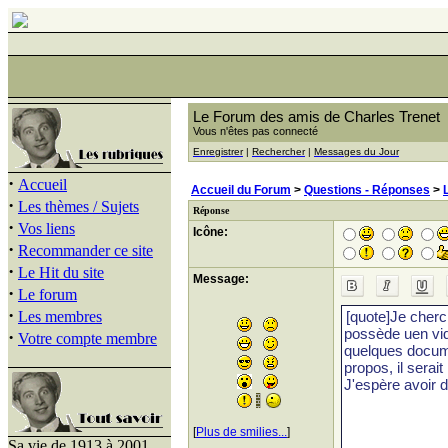
Le Forum des amis de Charles Trenet
Vous n'êtes pas connecté
Enregistrer
|
Rechercher
|
Messages du Jour
·
Accueil
Accueil du Forum
>
Questions - Réponses
>
·
Les thèmes / Sujets
Réponse
·
Vos liens
Icône:
·
Recommander ce site
·
Le Hit du site
Message:
·
Le forum
·
Les membres
·
Votre compte membre
[
Plus de smilies...
]
Sa vie de 1913 à 2001