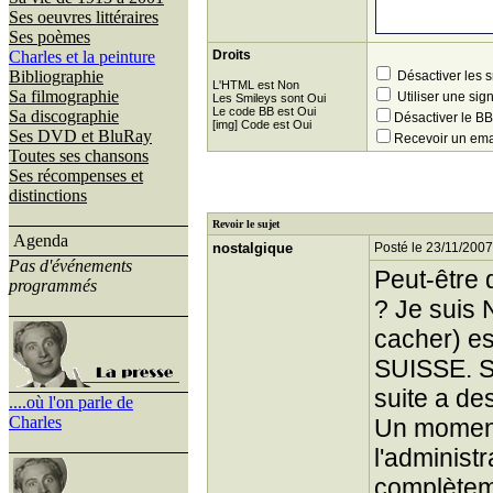
Ses oeuvres littéraires
Ses poèmes
Charles et la peinture
Droits
Bibliographie
Désactiver les 
L'HTML est Non
Sa filmographie
Utiliser une sig
Les Smileys sont Oui
Le code BB est Oui
Sa discographie
Désactiver le 
[img] Code est Oui
Ses DVD et BluRay
Recevoir un ema
Toutes ses chansons
Ses récompenses et
distinctions
Revoir le sujet
Agenda
nostalgique
Posté le 23/11/2007
Pas d'événements
Peut-être 
programmés
? Je suis 
cacher) 
SUISSE. Si
suite a de
....où l'on parle de
Charles
Un moment 
l'administ
complètem