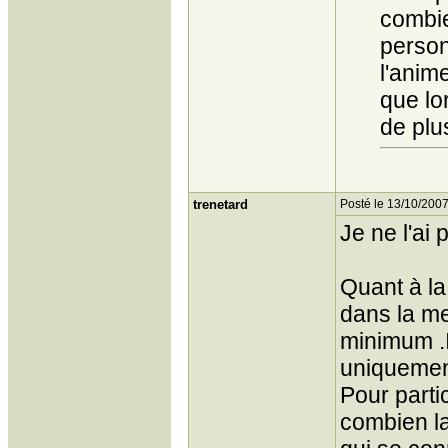
combie
person
l'anime
que lo
de plu
trenetard
Posté le 13/10/2007
Je ne l'ai 
Quant à la
dans la m
minimum .Il
uniquement
Pour parti
combien l