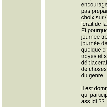
encourager
pas prépar
choix sur 
ferait de l
Et pourquo
journée tr
journée de
quelque ch
troyes et 
déplacerai,
de choses 
du genre.
Il est dom
qui partic
ass idi ??