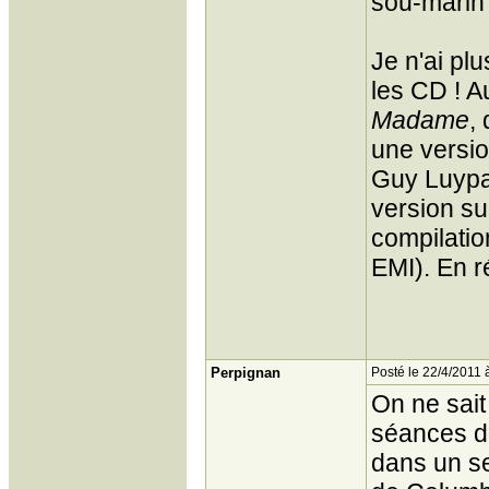
sou-marin 
Je n'ai pl
les CD ! A
Madame
,
une versi
Guy Luypae
version s
compilatio
EMI). En ré
Perpignan
Posté le 22/4/2011 
On ne sait
séances de
dans un se