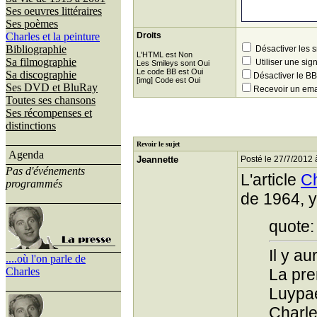
Ses oeuvres littéraires
Ses poèmes
Charles et la peinture
Droits
Bibliographie
Désactiver les 
L'HTML est Non
Sa filmographie
Utiliser une sig
Les Smileys sont Oui
Le code BB est Oui
Sa discographie
Désactiver le 
[img] Code est Oui
Ses DVD et BluRay
Recevoir un ema
Toutes ses chansons
Ses récompenses et
distinctions
Revoir le sujet
Agenda
Jeannette
Posté le 27/7/2012 
Pas d'événements
L'article
C
programmés
de 1964, 
quote:
Il y a
....où l'on parle de
Charles
La pre
Luypae
Charle