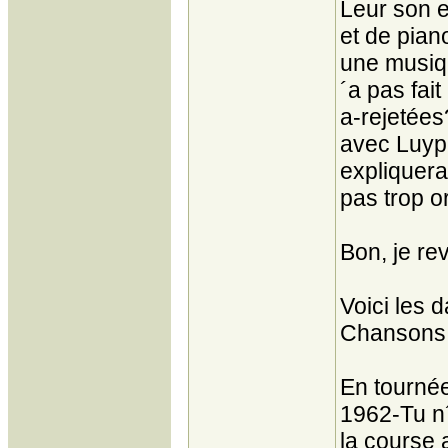
Leur son e
et de pia
une musiqu
´a pas fai
a-rejetées
avec Luyp
expliquerai
pas trop o
Bon, je re
Voici les 
Chansons 
En tournée
1962-Tu n´
la course 