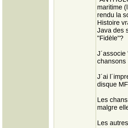
maritime (
rendu la s
Histoire vr
Java des s
"Fidèle"?
J´associe 
chansons 
J´ai l´imp
disque MF
Les chanso
malgre ell
Les autres