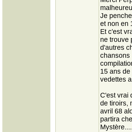
malheureu
Je penche 
et non en 
Et c'est vr
ne trouve 
d'autres c
chansons 
compilatio
15 ans de 
vedettes a
C'est vrai
de tiroirs
avril 68 al
partira ch
Mystère....