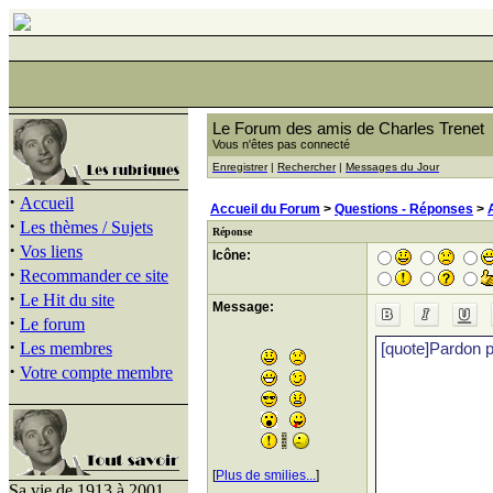
Le Forum des amis de Charles Trenet
Vous n'êtes pas connecté
Enregistrer
|
Rechercher
|
Messages du Jour
·
Accueil
Accueil du Forum
>
Questions - Réponses
>
·
Les thèmes / Sujets
Réponse
·
Vos liens
Icône:
·
Recommander ce site
·
Le Hit du site
Message:
·
Le forum
·
Les membres
·
Votre compte membre
[
Plus de smilies...
]
Sa vie de 1913 à 2001