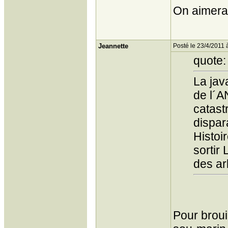
On aimerai
Jeannette
Posté le 23/4/2011 
quote:
La jav
de l´A
catast
dispar
Histoir
sortir
des ar
Pour broui