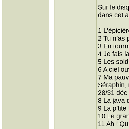
Sur le dis
dans cet ar
1 L’épiciè
2 Tu n’as 
3 En tour
4 Je fais 
5 Les sold
6 A ciel o
7 Ma pauv
Séraphin, 
28/31 déc
8 La java
9 La p’tite
10 Le gra
11 Ah ! Q