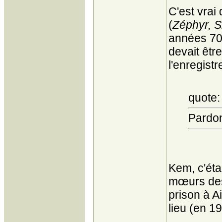
C'est vrai
(
Zéphyr,
S
années 70.
devait êtr
l'enregistr
quote:
Pardon
Kem, c'éta
mœurs des 
prison à A
lieu (en 19