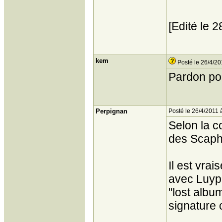
[Edité le 
kem
Posté le 26/4/20
Pardon pou
Perpignan
Posté le 26/4/2011 
Selon la c
des Scaph
Il est vra
avec Luypa
"lost albu
signature 