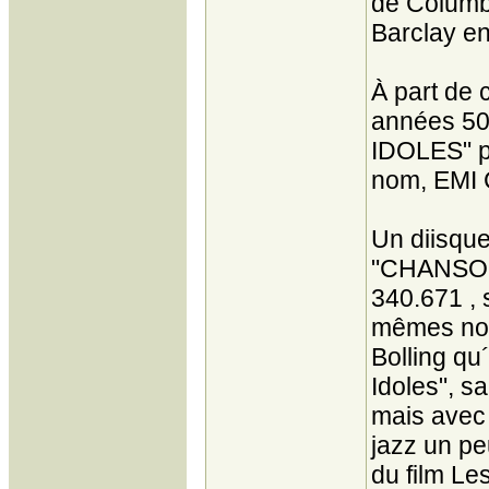
de Columbi
Barclay e
À part de
années 50
IDOLES" p
nom, EMI 
Un diisque 
"CHANSON
340.671 , 
mêmes not
Bolling qu
Idoles", s
mais avec
jazz un pe
du film Le