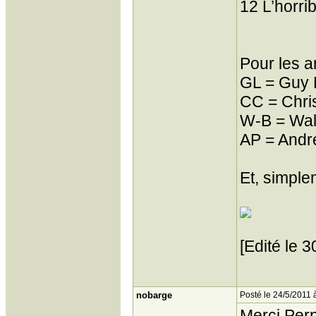
12 L’horri
Pour les a
GL = Guy 
CC = Chris
W-B = Wal
AP = Andr
Et, simple
[Edité le 
nobarge
Posté le 24/5/2011 
Merci Per