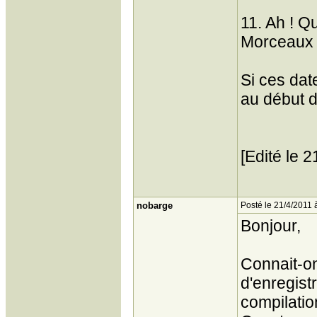
11. Ah ! Q
Morceaux c
Si ces date
au début d
[Edité le 
nobarge
Posté le 21/4/2011 
Bonjour,
Connait-on
d'enregist
compilati