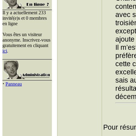
conten
Il y a actuellement 233
avec s
invité(e)s et 0 membres
troisiè
en ligne
except
Vous êtes un visiteur
ajoute
anonyme. Inscrivez-vous
gratuitement en cliquant
Il m’es
ici
.
préfèr
cette 
excell
sais a
·
Panneau
résulta
décem
Pour résu