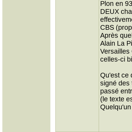
Plon en 93
DEUX chan
effectivem
CBS (propr
Après quel
Alain La P
Versailles
celles-ci b
Qu'est ce 
signé des 
passé entr
(le texte 
Quelqu'un 