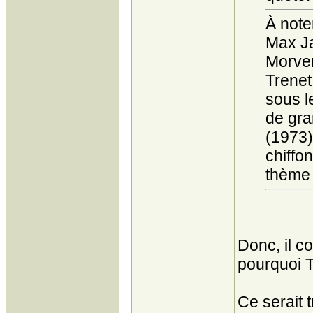
À note
Max J
Morven
Trenet
sous l
de gra
(1973)
chiffo
thème 
Donc, il c
pourquoi T
Ce serait 