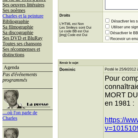
Ses oeuvres littéraires
Ses poèmes
Charles et la peinture
Droits
Bibliographie
Désactiver les 
L'HTML est Non
Sa filmographie
Utiliser une sig
Les Smileys sont Oui
Le code BB est Oui
Sa discographie
Désactiver le 
[img] Code est Oui
Ses DVD et BluRay
Recevoir un ema
Toutes ses chansons
Ses récompenses et
distinctions
Revoir le sujet
Agenda
Dominic
Posté le 25/9/2012 
Pas d'événements
Pour compl
programmés
connaîtrai
MORT DU C
en 1981 :
....où l'on parle de
Charles
https://w
v=101510