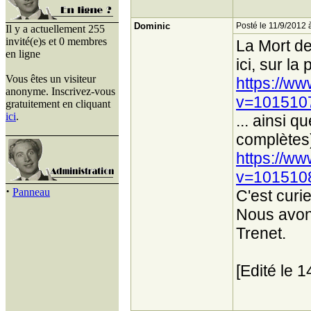
Dominic
Posté le 11/9/2012 
Il y a actuellement 255
invité(e)s et 0 membres
La Mort de
en ligne
ici, sur la
Vous êtes un visiteur
https://w
anonyme. Inscrivez-vous
v=101510
gratuitement en cliquant
ici
.
... ainsi 
complètes)
https://w
v=101510
·
Panneau
C'est curi
Nous avon
Trenet.
[Edité le 