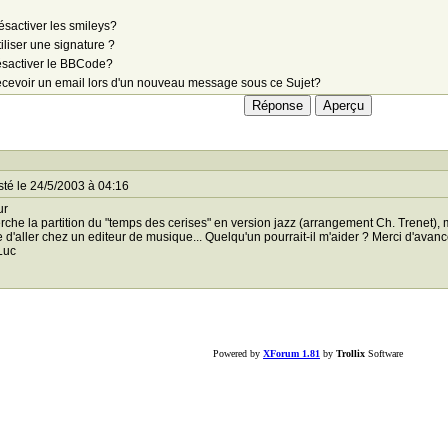
sactiver les smileys?
iliser une signature ?
sactiver le BBCode?
cevoir un email lors d'un nouveau message sous ce Sujet?
té le 24/5/2003 à 04:16
ur
rche la partition du "temps des cerises" en version jazz (arrangement Ch. Trenet), m
ile d'aller chez un editeur de musique... Quelqu'un pourrait-il m'aider ? Merci d'avanc
Luc
Powered by
XForum 1.81
by
Trollix
Software