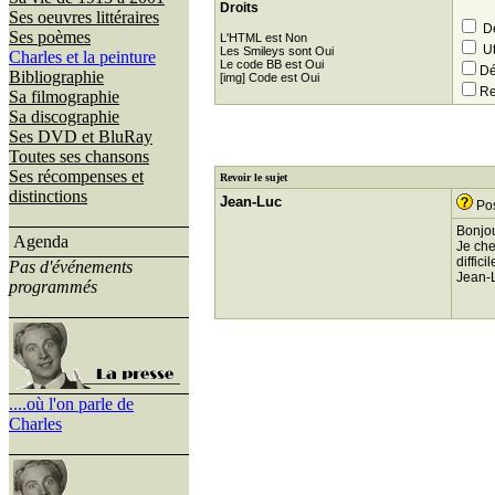
Droits
Ses oeuvres littéraires
Dé
Ses poèmes
L'HTML est Non
Ut
Les Smileys sont Oui
Charles et la peinture
Le code BB est Oui
Dé
Bibliographie
[img] Code est Oui
Re
Sa filmographie
Sa discographie
Ses DVD et BluRay
Toutes ses chansons
Ses récompenses et
Revoir le sujet
distinctions
Jean-Luc
Pos
Bonjo
Agenda
Je che
diffic
Pas d'événements
Jean-
programmés
....où l'on parle de
Charles