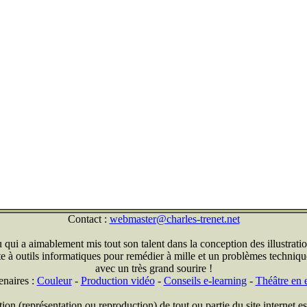
Contact :
webmaster@charles-trenet.net
qui a aimablement mis tout son talent dans la conception des illustratio
ite à outils informatiques pour remédier à mille et un problèmes technique
avec un très grand sourire !
enaires :
Couleur
-
Production vidéo
-
Conseils e-learning
-
Théâtre en e
on (représentation ou reproduction) de tout ou partie du site internet est