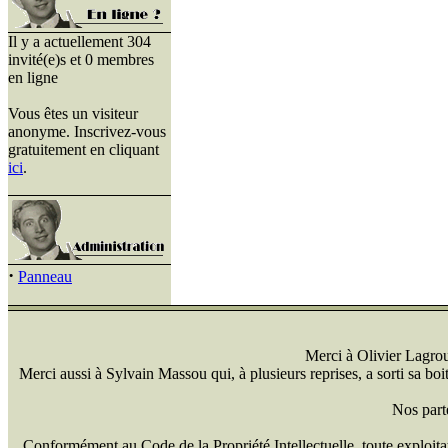
Il y a actuellement 304
invité(e)s et 0 membres
en ligne
Vous êtes un visiteur
anonyme. Inscrivez-vous
gratuitement en cliquant
ici
.
·
Panneau
Merci à Olivier Lagrou 
Merci aussi à Sylvain Massou qui, à plusieurs reprises, a sorti sa bo
Nos part
Conformément au Code de la Propriété Intellectuelle, toute exploitati