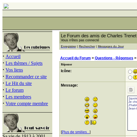
Le Forum des amis de Charles Trenet
Vous n'êtes pas connecté
Enregistrer
|
Rechercher
|
Messages du Jour
·
Accueil
Accueil du Forum
>
Questions - Réponses
·
Les thèmes / Sujets
Réponse
·
Vos liens
Icône:
·
Recommander ce site
·
Le Hit du site
Message:
·
Le forum
·
Les membres
·
Votre compte membre
[
Plus de smilies...
]
Sa vie de 1913 à 2001