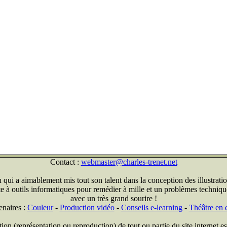
Contact :
webmaster@charles-trenet.net
qui a aimablement mis tout son talent dans la conception des illustratio
ite à outils informatiques pour remédier à mille et un problèmes technique
avec un très grand sourire !
enaires :
Couleur
-
Production vidéo
-
Conseils e-learning
-
Théâtre en e
on (représentation ou reproduction) de tout ou partie du site internet est