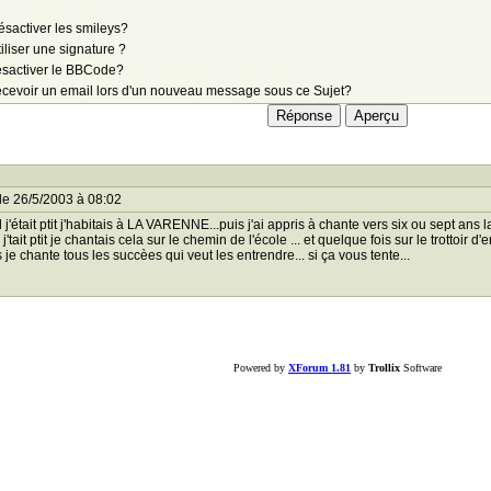
sactiver les smileys?
iliser une signature ?
sactiver le BBCode?
cevoir un email lors d'un nouveau message sous ce Sujet?
le 26/5/2003 à 08:02
j'était ptit j'habitais à LA VARENNE...puis j'ai appris à chante vers six ou sept a
'tait ptit je chantais cela sur le chemin de l'école ... et quelque fois sur le trottoir d
 je chante tous les succèes qui veut les entrendre... si ça vous tente...
Powered by
XForum 1.81
by
Trollix
Software