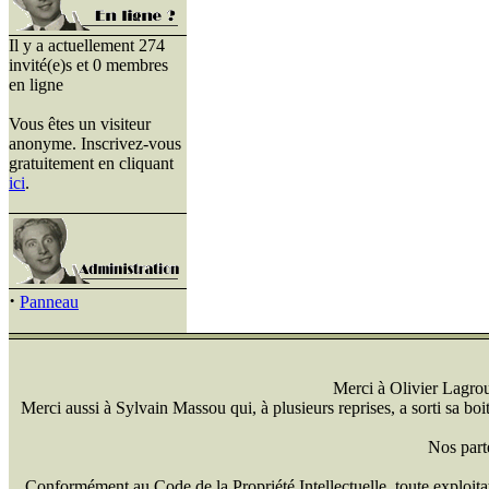
Il y a actuellement 274
invité(e)s et 0 membres
en ligne
Vous êtes un visiteur
anonyme. Inscrivez-vous
gratuitement en cliquant
ici
.
·
Panneau
Merci à Olivier Lagrou 
Merci aussi à Sylvain Massou qui, à plusieurs reprises, a sorti sa bo
Nos part
Conformément au Code de la Propriété Intellectuelle, toute exploitati