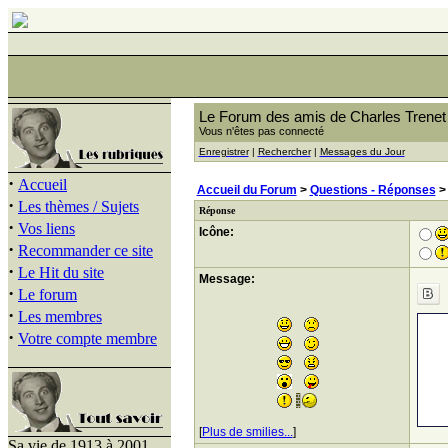
Le Forum des amis de Charles Trenet
Vous n'êtes pas connecté
Enregistrer
|
Rechercher
|
Messages du Jour
·
Accueil
Accueil du Forum
>
Questions - Réponses
·
Les thèmes / Sujets
Réponse
·
Vos liens
Icône:
·
Recommander ce site
·
Le Hit du site
Message:
·
Le forum
·
Les membres
·
Votre compte membre
[
Plus de smilies...
]
Sa vie de 1913 à 2001