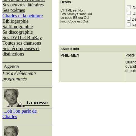
Droits
Ses oeuvres littéraires
Dé
Ses poèmes
L'HTML est Non
Ut
Les Smileys sont Oui
Charles et la peinture
Le code BB est Oui
Dé
Bibliographie
[img] Code est Oui
Re
Sa filmographie
Sa discographie
Ses DVD et BluRay
Toutes ses chansons
Ses récompenses et
Revoir le sujet
distinctions
PHIL-MEY
Posté 
Quand 
Agenda
quand j
depuis
Pas d'événements
programmés
....où l'on parle de
Charles