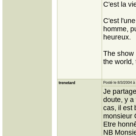
C'est la vi
C'est l'un
homme, pud
heureux.
The show m
the world, 
trenetard
Posté le 8/3/2004 à
Je partage
doute, y a 
cas, il es
monsieur 
Etre honnê
NB Monsieu