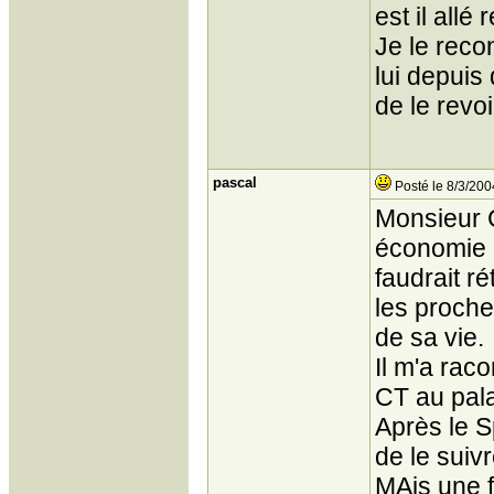
est il allé
Je le reco
lui depuis
de le revoi
pascal
Posté le 8/3/200
Monsieur C
économie p
faudrait r
les proche
de sa vie.
Il m'a rac
CT au pala
Après le S
de le suiv
MAis une f