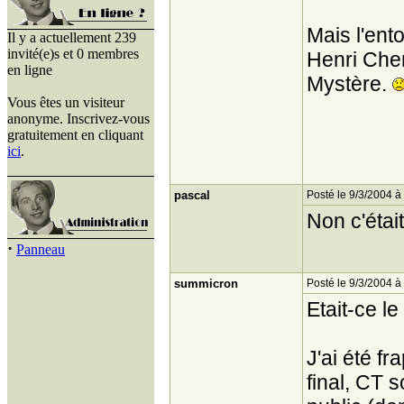
Mais l'ent
Il y a actuellement 239
invité(e)s et 0 membres
Henri Che
en ligne
Mystère.
Vous êtes un visiteur
anonyme. Inscrivez-vous
gratuitement en cliquant
ici
.
pascal
Posté le 9/3/2004 à
Non c'étai
·
Panneau
summicron
Posté le 9/3/2004 à
Etait-ce l
J'ai été f
final, CT 