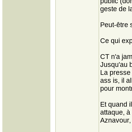
public (do
geste de l
Peut-être s
Ce qui exp
CT n'a jama
Jusqu'au b
La presse 
ass is, il 
pour montre
Et quand i
attaque, à
Aznavour, 