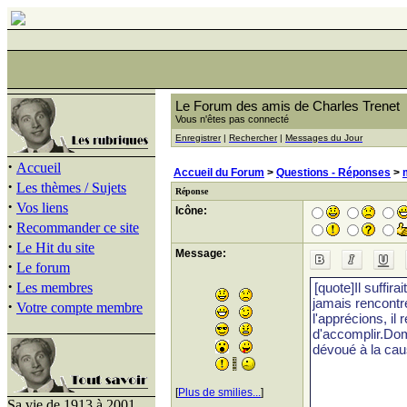
Le Forum des amis de Charles Trenet
Vous n'êtes pas connecté
Enregistrer
|
Rechercher
|
Messages du Jour
·
Accueil
Accueil du Forum
>
Questions - Réponses
>
·
Les thèmes / Sujets
Réponse
·
Vos liens
Icône:
·
Recommander ce site
·
Le Hit du site
Message:
·
Le forum
·
Les membres
·
Votre compte membre
[
Plus de smilies...
]
Sa vie de 1913 à 2001