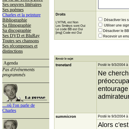
Ses oeuvres littéraires
Ses poèmes
Charles et la peinture
Droits
Bibliographie
Désactiver les 
L'HTML est Non
Sa filmographie
Utiliser une sig
Les Smileys sont Oui
Le code BB est Oui
Sa discographie
Désactiver le 
[img] Code est Oui
Ses DVD et BluRay
Recevoir un ema
Toutes ses chansons
Ses récompenses et
distinctions
Revoir le sujet
Agenda
trenetard
Posté le 9/3/2004 à
Pas d'événements
Ne cherche
programmés
préoccupa
entourage 
admirateur
....où l'on parle de
Charles
summicron
Posté le 9/3/2004 à
Alors c'est