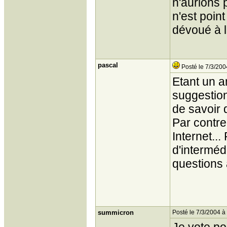
n'aurions
n'est poi
dévoué à l
pascal
Posté le 7/3/200
Etant un a
suggestion.
de savoir q
Par contre 
Internet..
d'interméd
questions 
summicron
Posté le 7/3/2004 à