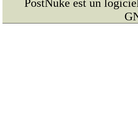
PostNuke est un logiciel
GN