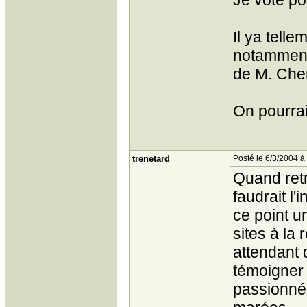
Je vote p
Il ya tell
notamment
de M. Chen
On pourrai
trenetard
Posté le 6/3/2004 à
Quand retr
faudrait l'
ce point u
sites à la
attendant q
témoigner
passionné 