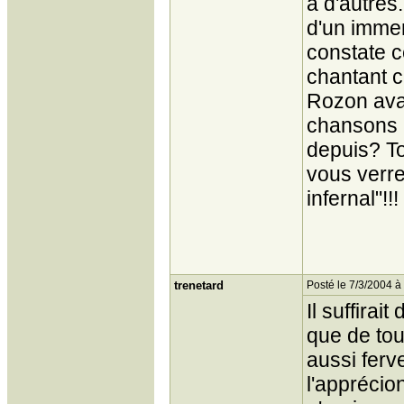
a d'autres
d'un immen
constate c
chantant c
Rozon avai
chansons i
depuis? To
vous verre
infernal"!!!
trenetard
Posté le 7/3/2004 à
Il suffirai
que de tou
aussi ferv
l'apprécio