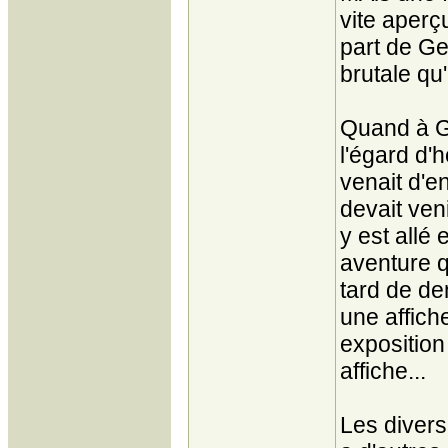
vite aperçu
part de Ge
brutale qu'
Quand à Gi
l'égard d'
venait d'en
devait ven
y est allé 
aventure 
tard de de
une affich
exposition
affiche...
Les divers