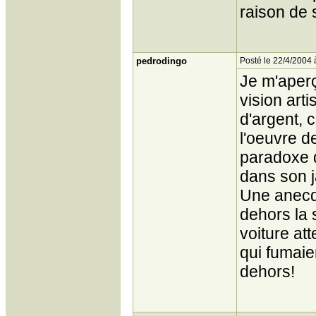
raison de 
pedrodingo
Posté le 22/4/2004 
Je m'aperç
vision arti
d'argent, c
l'oeuvre d
paradoxe d
dans son ja
Une anecdo
dehors la 
voiture at
qui fumaie
dehors!