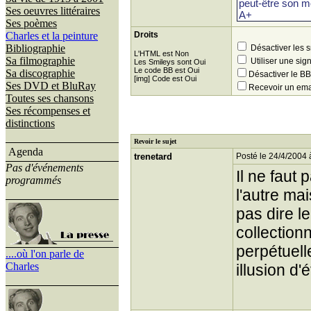
Ses oeuvres littéraires
Ses poèmes
Charles et la peinture
Droits
Bibliographie
Désactiver les 
L'HTML est Non
Sa filmographie
Utiliser une sig
Les Smileys sont Oui
Le code BB est Oui
Sa discographie
Désactiver le 
[img] Code est Oui
Ses DVD et BluRay
Recevoir un ema
Toutes ses chansons
Ses récompenses et
distinctions
Revoir le sujet
Agenda
trenetard
Posté le 24/4/2004 
Pas d'événements
Il ne faut
programmés
l'autre ma
pas dire le
collection
perpétuell
....où l'on parle de
Charles
illusion d'