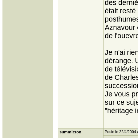
des derniè
était rest
posthumes
Aznavour e
de l'ouevre
Je n'ai ri
dérange. U
de télévis
de Charles
succession
Je vous pr
sur ce suje
"héritage 
summicron
Posté le 22/4/2004 