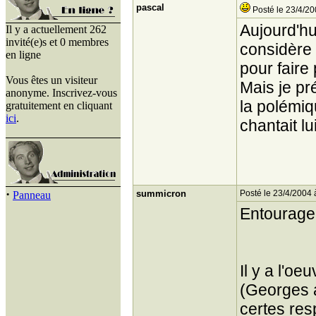
pascal
Posté le 23/4/20
Aujourd'hui
Il y a actuellement 262
invité(e)s et 0 membres
considère 
en ligne
pour faire
Vous êtes un visiteur
Mais je pr
anonyme. Inscrivez-vous
la polémiq
gratuitement en cliquant
ici
.
chantait lui
·
summicron
Posté le 23/4/2004 
Panneau
Entourage
Il y a l'oe
(Georges a
certes res