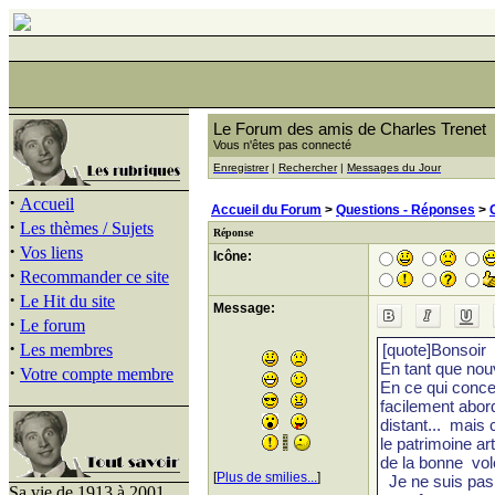
Le Forum des amis de Charles Trenet
Vous n'êtes pas connecté
Enregistrer
|
Rechercher
|
Messages du Jour
·
Accueil
Accueil du Forum
>
Questions - Réponses
>
·
Les thèmes / Sujets
Réponse
·
Vos liens
Icône:
·
Recommander ce site
·
Le Hit du site
Message:
·
Le forum
·
Les membres
·
Votre compte membre
[
Plus de smilies...
]
Sa vie de 1913 à 2001