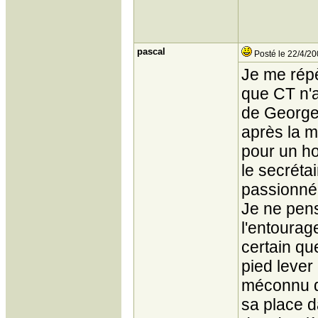
pascal
Posté le 22/4/20
Je me rép
que CT n'a
de Georges
après la m
pour un ho
le secrétai
passionné
Je ne pens
l'entourag
certain qu
pied lever
méconnu d
sa place d