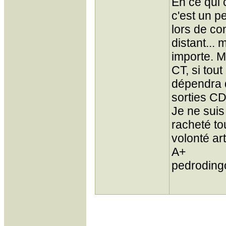
En ce qui 
c'est un p
lors de co
distant...
importe. M
CT, si tou
dépendra d
sorties CD
Je ne suis
racheté tou
volonté art
A+
pedroding