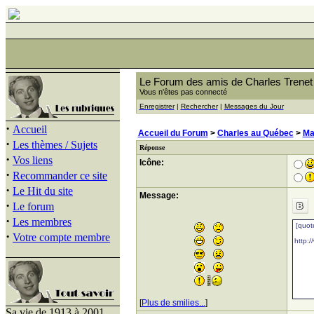
Le Forum des amis de Charles Trenet
Vous n'êtes pas connecté
Enregistrer
|
Rechercher
|
Messages du Jour
·
Accueil
Accueil du Forum
>
Charles au Québec
>
Ma
·
Les thèmes / Sujets
Réponse
·
Vos liens
Icône:
·
Recommander ce site
·
Le Hit du site
Message:
·
Le forum
·
Les membres
·
Votre compte membre
[
Plus de smilies...
]
Sa vie de 1913 à 2001