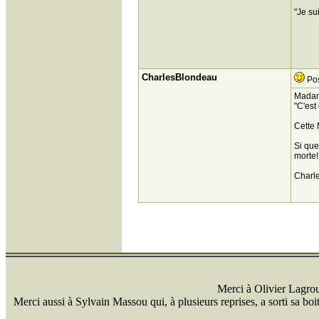
"Je su
CharlesBlondeau
Pos
Madame
"C'est
Cette 
Si que
morte!
Charl
Merci à Olivier Lagrou 
Merci aussi à Sylvain Massou qui, à plusieurs reprises, a sorti sa bo