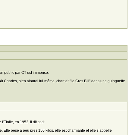
s en public par CT est immense.
ù Charles, bien alourdi lui-même, chantait "le Gros Bill" dans une guinguette
'Étoile, en 1952, il dit ceci:
Elle pèse à peu près 150 kilos, elle est charmante et elle s’appelle