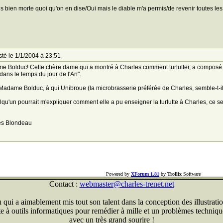
is bien morte quoi qu'on en dise/Oui mais le diable m'a permis/de revenir toutes les 
té le 1/1/2004 à 23:51
 Bolduc! Cette chère dame qui a montré à Charles comment turlutter, a composé d
 dans le temps du jour de l'An".
Madame Bolduc, à qui Unibroue (la microbrasserie préférée de Charles, semble-t-i
lqu'un pourrait m'expliquer comment elle a pu enseigner la turlutte à Charles, ce se
es Blondeau
Powered by
XForum 1.81
by
Trollix
Software
Contact :
webmaster@charles-trenet.net
qui a aimablement mis tout son talent dans la conception des illustratio
ite à outils informatiques pour remédier à mille et un problèmes technique
avec un très grand sourire !