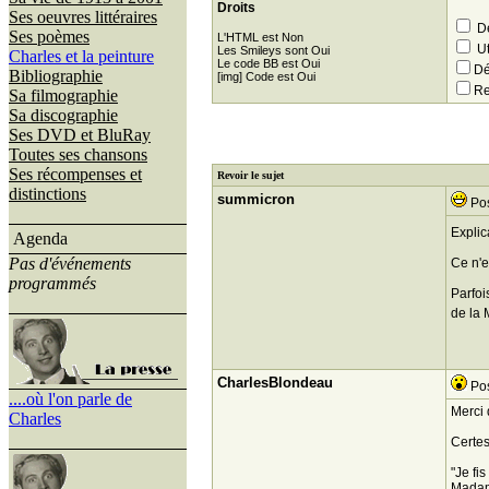
Droits
Ses oeuvres littéraires
Dé
Ses poèmes
L'HTML est Non
Ut
Les Smileys sont Oui
Charles et la peinture
Le code BB est Oui
Dé
Bibliographie
[img] Code est Oui
Re
Sa filmographie
Sa discographie
Ses DVD et BluRay
Toutes ses chansons
Ses récompenses et
Revoir le sujet
distinctions
summicron
Pos
Explic
Agenda
Pas d'événements
Ce n'e
programmés
Parfoi
de la M
CharlesBlondeau
Pos
....où l'on parle de
Merci 
Charles
Certes
"Je fi
Madame