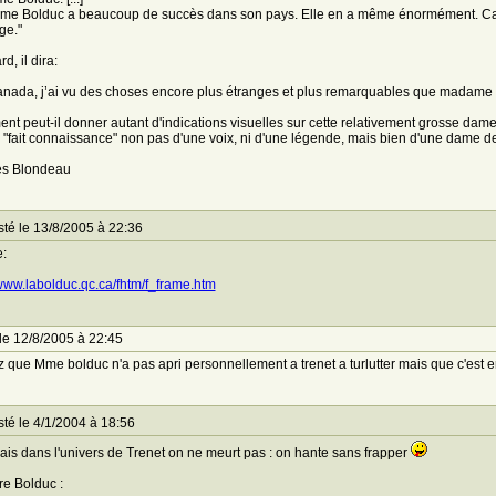
e Bolduc a beaucoup de succès dans son pays. Elle en a même énormément. Car el
ge."
rd, il dira:
nada, j’ai vu des choses encore plus étranges et plus remarquables que madame B
t peut-il donner autant d'indications visuelles sur cette relativement grosse dame jov
l "fait connaissance" non pas d'une voix, ni d'une légende, mais bien d'une dame de
es Blondeau
té le 13/8/2005 à 22:36
e:
/www.labolduc.qc.ca/fhtm/f_frame.htm
le 12/8/2005 à 22:45
 que Mme bolduc n'a pas apri personnellement a trenet a turlutter mais que c'est en l
té le 4/1/2004 à 18:56
ais dans l'univers de Trenet on ne meurt pas : on hante sans frapper
e Bolduc :