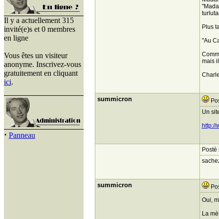
"Madam
turluta
Il y a actuellement 315
Plus ta
invité(e)s et 0 membres
en ligne
"Au Ca
Commen
Vous êtes un visiteur
mais i
anonyme. Inscrivez-vous
gratuitement en cliquant
Charl
ici
.
summicron
Pos
Un sit
http:/
·
Panneau
Posté 
sachez
summicron
Pos
Oui, m
La mèr