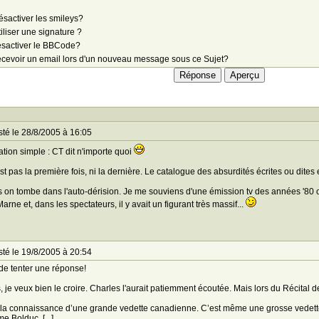
sactiver les smileys?
iliser une signature ?
sactiver le BBCode?
cevoir un email lors d'un nouveau message sous ce Sujet?
té le 28/8/2005 à 16:05
ation simple : CT dit n'importe quoi
st pas la première fois, ni la dernière. Le catalogue des absurdités écrites ou dite
s on tombe dans l'auto-dérision. Je me souviens d'une émission tv des années '80 o
arne et, dans les spectateurs, il y avait un figurant très massif...
té le 19/8/2005 à 20:54
de tenter une réponse!
, je veux bien le croire. Charles l'aurait patiemment écoutée. Mais lors du Récital de l
s la connaissance d’une grande vedette canadienne. C’est même une grosse vedette. 
 Bolduc. [...]