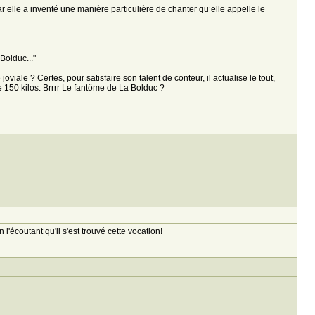
le a inventé une manière particulière de chanter qu’elle appelle le
olduc..."
iale ? Certes, pour satisfaire son talent de conteur, il actualise le tout,
 150 kilos. Brrrr Le fantôme de La Bolduc ?
'écoutant qu'il s'est trouvé cette vocation!