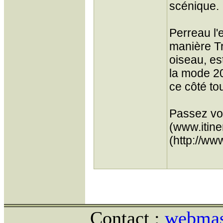
scénique.
Perreau l'e
manière Tr
oiseau, es
la mode 200
ce côté to
Passez voi
(www.itiner
(http://ww
Contact :
webmast