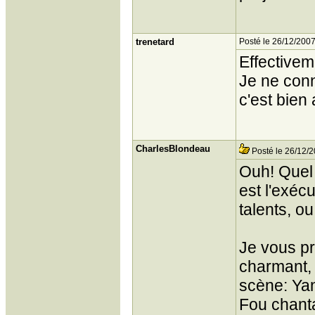
trenetard
Posté le 26/12/2007
Effectivem
Je ne conn
c'est bien 
CharlesBlondeau
Posté le 26/12/2
Ouh! Quel 
est l'exéc
talents, o
Je vous pré
charmant, 
scène: Yan
Fou chanta