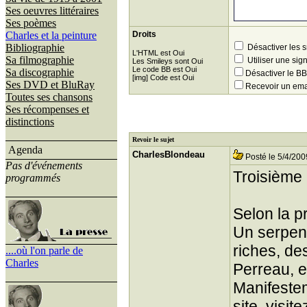
Ses oeuvres littéraires
Ses poèmes
Charles et la peinture
Droits
Bibliographie
Désactiver les 
L'HTML est Oui
Sa filmographie
Utiliser une sig
Les Smileys sont Oui
Le code BB est Oui
Sa discographie
Désactiver le 
[img] Code est Oui
Ses DVD et BluRay
Recevoir un ema
Toutes ses chansons
Ses récompenses et
distinctions
Revoir le sujet
Agenda
CharlesBlondeau
Posté le 5/4/200
Pas d'événements
Troisième
programmés
Selon la pr
Un serpent
riches, de
....où l'on parle de
Charles
Perreau, e
Manifestem
site, visit