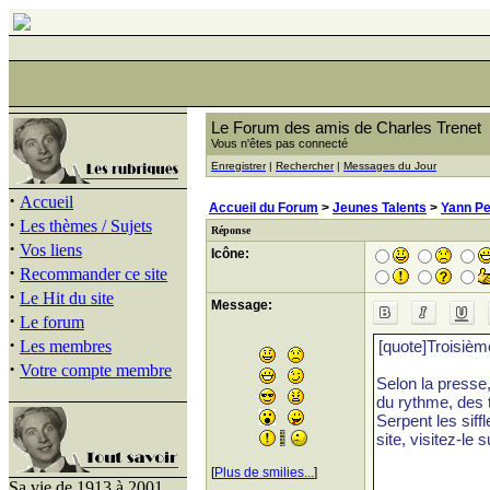
Le Forum des amis de Charles Trenet
Vous n'êtes pas connecté
Enregistrer
|
Rechercher
|
Messages du Jour
·
Accueil
Accueil du Forum
>
Jeunes Talents
>
Yann Pe
·
Les thèmes / Sujets
Réponse
·
Vos liens
Icône:
·
Recommander ce site
·
Le Hit du site
Message:
·
Le forum
·
Les membres
·
Votre compte membre
[
Plus de smilies...
]
Sa vie de 1913 à 2001