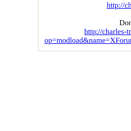
http://c
Don
http://charles-
op=modload&name=XForum