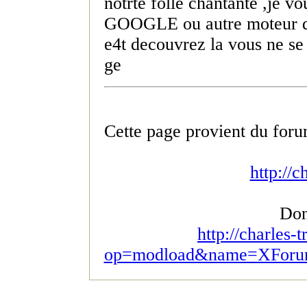
notrte folle chantante ,je vo
GOOGLE ou autre moteur 
e4t decouvrez la vous ne se
ge
Cette page provient du foru
http://c
Don
http://charles-
op=modload&name=XForum