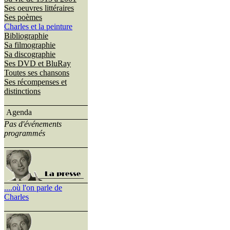
Ses oeuvres littéraires
Ses poèmes
Charles et la peinture
Bibliographie
Sa filmographie
Sa discographie
Ses DVD et BluRay
Toutes ses chansons
Ses récompenses et
distinctions
Agenda
Pas d'événements
programmés
....où l'on parle de
Charles