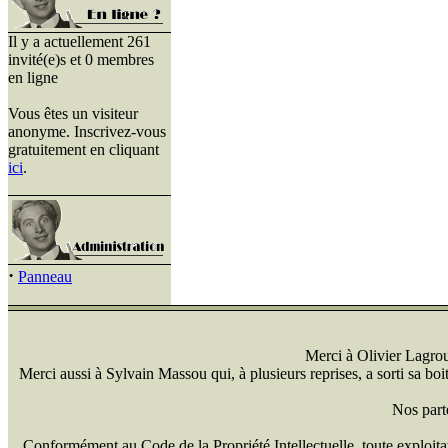
Il y a actuellement 261
invité(e)s et 0 membres
en ligne
Vous êtes un visiteur
anonyme. Inscrivez-vous
gratuitement en cliquant
ici
.
·
Panneau
Merci à Olivier Lagrou 
Merci aussi à Sylvain Massou qui, à plusieurs reprises, a sorti sa bo
Nos part
Conformément au Code de la Propriété Intellectuelle, toute exploitati