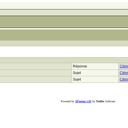
Réponse
Clém
Sujet
Clém
Sujet
Clém
Powered by
XForum 1.81
by
Trollix
Software