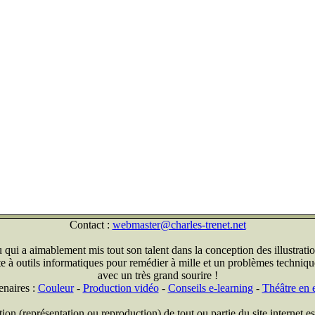
Contact :
webmaster@charles-trenet.net
qui a aimablement mis tout son talent dans la conception des illustratio
ite à outils informatiques pour remédier à mille et un problèmes technique
avec un très grand sourire !
enaires :
Couleur
-
Production vidéo
-
Conseils e-learning
-
Théâtre en e
on (représentation ou reproduction) de tout ou partie du site internet est