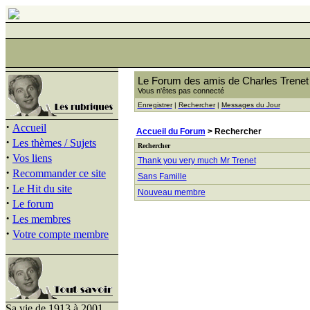
Le Forum des amis de Charles Trenet
Vous n'êtes pas connecté
Enregistrer
|
Rechercher
|
Messages du Jour
·
Accueil
Accueil du Forum
> Rechercher
·
Les thèmes / Sujets
Rechercher
·
Vos liens
Thank you very much Mr Trenet
·
Recommander ce site
Sans Famille
·
Le Hit du site
Nouveau membre
·
Le forum
·
Les membres
·
Votre compte membre
Sa vie de 1913 à 2001