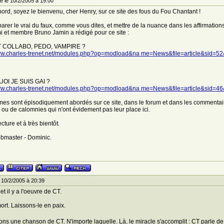
 le 10/2/2005 à 19:00
bord, soyez le bienvenu, cher Henry, sur ce site des fous du Fou Chantant !
arer le vrai du faux, comme vous dites, et mettre de la nuance dans les affirmations
i et membre Bruno Jamin a rédigé pour ce site :
 COLLABO, PEDO, VAMPIRE ?
www.charles-trenet.net/modules.php?op=modload&na me=News&file=article&sid
I JE SUIS GAI ?
www.charles-trenet.net/modules.php?op=modload&na me=News&file=article&sid
es sont épisodiquement abordés sur ce site, dans le forum et dans les commentaires.
s ou de calomnies qui n'ont évidement pas leur place ici.
ture et à très bientôt.
bmaster - Dominic.
 10/2/2005 à 20:39
 et il y a l'oeuvre de CT.
ort. Laissons-le en paix.
ons une chanson de CT. N'importe laquelle. Là, le miracle s'accomplit : CT parle de lu