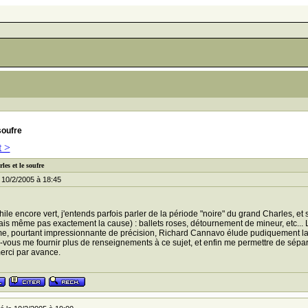
soufre
t >
les et le soufre
 10/2/2005 à 18:45
hile encore vert, j'entends parfois parler de la période "noire" du grand Charles, et
is même pas exactement la cause) : ballets roses, détournement de mineur, etc... L
, pourtant impressionnante de précision, Richard Cannavo élude pudiquement la
-vous me fournir plus de renseignements à ce sujet, et enfin me permettre de sépare
erci par avance.