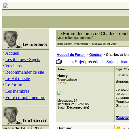
Le Forum des amis de Charles Trenet
Vous n'êtes pas connecté
Enregistrer
|
Rechercher
|
Messages du Jour
·
Accueil
Accueil du Forum
>
Général
> Charles et le 
·
Les thèmes / Sujets
< Sujet précédent
Sujet suivan
·
Vos liens
Auteur:
Sujet: Char
·
Recommander ce site
Henry
Posté le
·
Le Hit du site
Trenetophage
Bonjour,
·
Le forum
trenetop
·
Les membres
ne conna
·
Votre compte membre
sa somme
Messages: 34
Pourriez
Inscrit(e) le: 10/2/2005
Grand m
Statut:
Déconnecté(e)
Sa vie de 1913 à 2001
Dominic