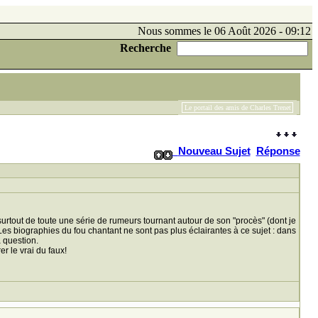
Nous sommes le 06 Août 2026 - 09:12
Recherche
Le portail des amis de Charles Trenet
Nouveau Sujet
Réponse
 surtout de toute une série de rumeurs tournant autour de son "procès" (dont je
es biographies du fou chantant ne sont pas plus éclairantes à ce sujet : dans
 question.
r le vrai du faux!