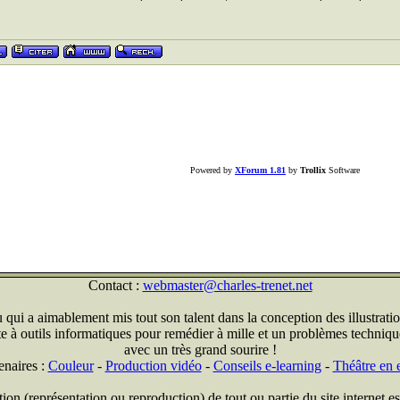
Powered by
XForum 1.81
by
Trollix
Software
Contact :
webmaster@charles-trenet.net
qui a aimablement mis tout son talent dans la conception des illustratio
ite à outils informatiques pour remédier à mille et un problèmes technique
avec un très grand sourire !
enaires :
Couleur
-
Production vidéo
-
Conseils e-learning
-
Théâtre en e
on (représentation ou reproduction) de tout ou partie du site internet est