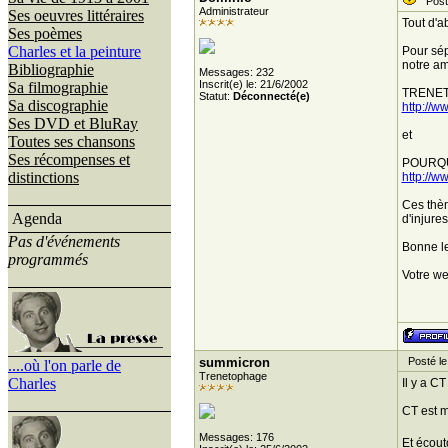
Posté
Administrateur
Ses oeuvres littéraires
Tout d'a
Ses poèmes
Charles et la peinture
Pour sép
notre am
Bibliographie
Messages: 232
Inscrit(e) le: 21/6/2002
Sa filmographie
TRENET
Statut:
Déconnecté(e)
Sa discographie
http://
Ses DVD et BluRay
et
Toutes ses chansons
Ses récompenses et
POURQUO
distinctions
http://
Ces thèm
Agenda
d'injure
Pas d'événements
Bonne lec
programmés
Votre we
summicron
Posté le
....où l'on parle de
Trenetophage
Charles
Il y a CT
CT est m
Messages: 176
Et écout