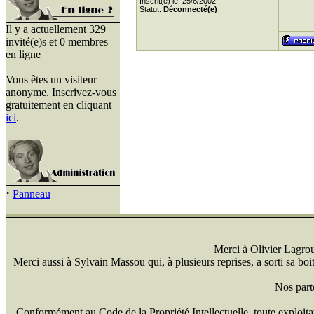
Inscrit(e) le: 25/6/2002
Statut:
Déconnecté(e)
Il y a actuellement 329
invité(e)s et 0 membres
en ligne
Vous êtes un visiteur
anonyme. Inscrivez-vous
gratuitement en cliquant
ici
.
·
Panneau
Merci à Olivier Lagrou 
Merci aussi à Sylvain Massou qui, à plusieurs reprises, a sorti sa bo
Nos part
Conformément au Code de la Propriété Intellectuelle, toute exploitati