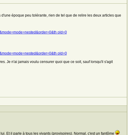
 d'une époque peu tolérante, rien de tel que de relire les deux articles que
=52&mode=mode=nested&order=0&th old=0
=46&mode=mode=nested&order=0&th old=0
 Je n'ai jamais voulu censurer quoi que ce soit, sauf lorsqu'il s'agit
i. Et il parle à tous les vivants (provisoires). Normal, c'est un fantôme