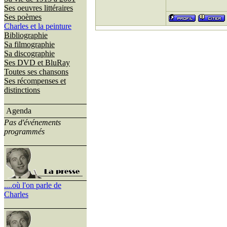
Ses oeuvres littéraires
Ses poèmes
Charles et la peinture
Bibliographie
Sa filmographie
Sa discographie
Ses DVD et BluRay
Toutes ses chansons
Ses récompenses et
distinctions
Agenda
Pas d'événements
programmés
....où l'on parle de
Charles