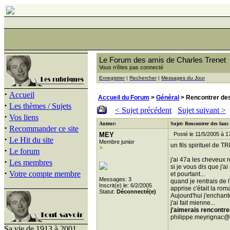
Le Forum des amis de Charles Trenet
Vous n'êtes pas connecté
Enregistrer
|
Rechercher
|
Messages du Jour
·
Accueil
Accueil du Forum
>
Général
> Rencontrer de
·
Les thèmes / Sujets
< Sujet précédent
Sujet suivant >
·
Vos liens
Auteur:
Sujet: Rencontrer des fa
·
Recommander ce site
MEY
Posté le 11/5/2005 à 1
·
Le Hit du site
Membre junior
un fils spirituel de T
·
Le forum
j'ai 47a les cheveux 
·
Les membres
si je vous dis que j'
·
Votre compte membre
et pourtant...
Messages: 3
quand je rentrais de 
Inscrit(e) le: 6/2/2005
apprise c'était la rom
Statut:
Déconnecté(e)
Aujourd'hui j'enchant
j'ai fait mienne...
j'aimerais rencontre
philippe.meyrignac@
Sa vie de 1913 à 2001