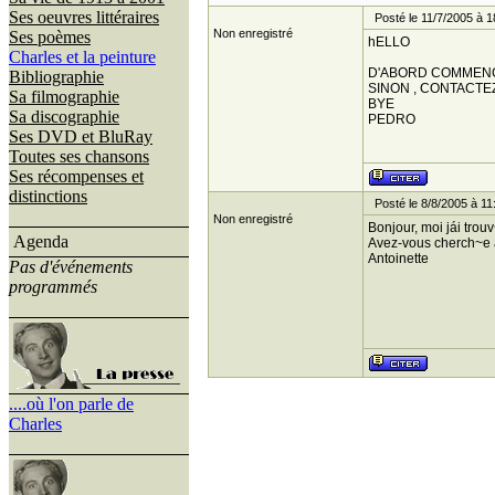
Ses oeuvres littéraires
Posté le 11/7/2005 à 1
Non enregistré
Ses poèmes
hELLO
Charles et la peinture
D'ABORD COMMENCE
Bibliographie
SINON , CONTACTE
Sa filmographie
BYE
Sa discographie
PEDRO
Ses DVD et BluRay
Toutes ses chansons
Ses récompenses et
distinctions
Posté le 8/8/2005 à 11
Non enregistré
Bonjour, moi jái trouv
Agenda
Avez-vous cherch~e 
Antoinette
Pas d'événements
programmés
....où l'on parle de
Charles