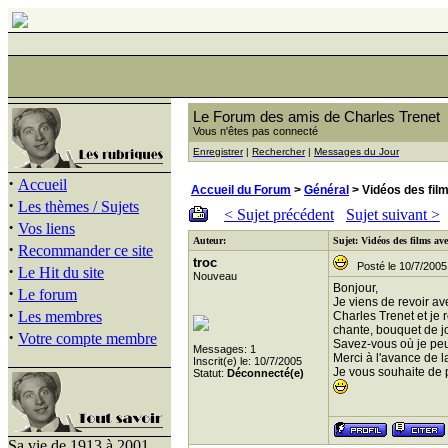
Le Forum des amis de Charles Trenet
Vous n'êtes pas connecté
Enregistrer
|
Rechercher
|
Messages du Jour
·
Accueil
Accueil du Forum
>
Général
> Vidéos des fil
·
Les thèmes / Sujets
< Sujet précédent
Sujet suivant >
·
Vos liens
Auteur:
Sujet: Vidéos des films av
·
Recommander ce site
troc
Posté le 10/7/2005
·
Le Hit du site
Nouveau
Bonjour,
·
Le forum
Je viens de revoir av
·
Les membres
Charles Trenet et je 
chante, bouquet de j
·
Votre compte membre
Savez-vous où je peu
Messages: 1
Merci à l'avance de 
Inscrit(e) le: 10/7/2005
Je vous souhaite de 
Statut:
Déconnecté(e)
Sa vie de 1913 à 2001