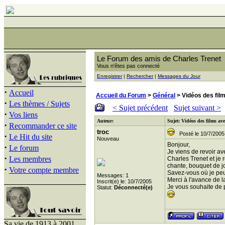
Le Forum des amis de Charles Trenet
Vous n'êtes pas connecté
Enregistrer
|
Rechercher
|
Messages du Jour
·
Accueil
Accueil du Forum
>
Général
> Vidéos des fil
·
Les thèmes / Sujets
< Sujet précédent
Sujet suivant >
·
Vos liens
Auteur:
Sujet: Vidéos des films av
·
Recommander ce site
troc
Posté le 10/7/2005
·
Le Hit du site
Nouveau
Bonjour,
·
Le forum
Je viens de revoir av
·
Les membres
Charles Trenet et je 
chante, bouquet de j
·
Votre compte membre
Savez-vous où je peu
Messages: 1
Merci à l'avance de 
Inscrit(e) le: 10/7/2005
Je vous souhaite de 
Statut:
Déconnecté(e)
Sa vie de 1913 à 2001