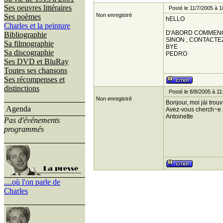
Ses oeuvres littéraires
Posté le 11/7/2005 à 1
Non enregistré
Ses poèmes
hELLO
Charles et la peinture
D'ABORD COMMENCE
Bibliographie
SINON , CONTACTE
Sa filmographie
BYE
Sa discographie
PEDRO
Ses DVD et BluRay
Toutes ses chansons
Ses récompenses et
distinctions
Posté le 8/8/2005 à 11
Non enregistré
Bonjour, moi jái trouv
Agenda
Avez-vous cherch~e 
Antoinette
Pas d'événements
programmés
....où l'on parle de
Charles