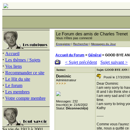
Le Forum des amis de Charles Trenet
Vous n'êtes pas connecté
Enregistrer
|
Rechercher
|
Messages du Jour
·
Accueil
Accueil du Forum
>
Général
> GOOD BYE AN
·
Les thèmes / Sujets
< Sujet précédent
Sujet suivant >
·
Vos liens
Auteur:
Sujet: GOOD BYE ANN !
·
Recommander ce site
Dominic
Posté le 17/3/2006
·
Le Hit du site
Administrateur
Dear Dominic
·
Le forum
I am very sorry to hav
·
Les membres
ill and I do think sh
I am very sad and I s
·
Votre compte membre
time.
Messages: 232
I am sorry to bring y
Inscrit(e) le: 21/6/2002
Kathy
Statut:
Déconnecté(e)
------
Comme vous l'aurez lu
site, nous a quitté c
Sa vie de 1913 à 2001