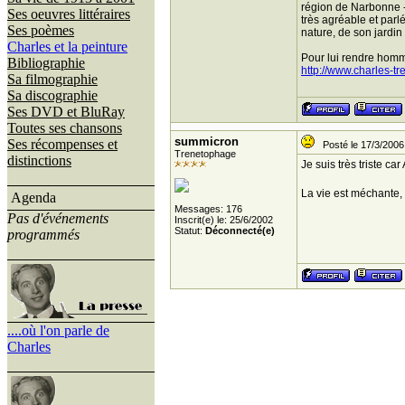
région de Narbonne -
Ses oeuvres littéraires
très agréable et parl
Ses poèmes
nature, de son jardin
Charles et la peinture
Pour lui rendre hommag
Bibliographie
http://www.charles-
Sa filmographie
Sa discographie
Ses DVD et BluRay
Toutes ses chansons
summicron
Ses récompenses et
Posté le 17/3/2006
Trenetophage
distinctions
Je suis très triste c
La vie est méchante,
Agenda
Messages: 176
Pas d'événements
Inscrit(e) le: 25/6/2002
Statut:
Déconnecté(e)
programmés
....où l'on parle de
Charles