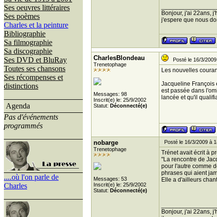
________________
Ses oeuvres littéraires
Bonjour, j'ai 22ans, 
Ses poèmes
j'espere que nous donn
Charles et la peinture
Bibliographie
Sa filmographie
Sa discographie
CharlesBlondeau
Ses DVD et BluRay
Posté le 16/3/2009
Trenetophage
Toutes ses chansons
Les nouvelles couran
Ses récompenses et
Jacqueline François é
distinctions
est passée dans l'omb
Messages: 98
lancée et qu'il qualif
Inscrit(e) le: 25/9/2002
Agenda
Statut:
Déconnecté(e)
Pas d'événements
programmés
nobarge
Posté le 16/3/2009 à 1
Trenetophage
Trénet avait écrit à 
"La rencontre de Jacq
pour l'autre comme de
phrases qui aient ja
....où l'on parle de
Messages: 53
Elle a d'ailleurs cha
Charles
Inscrit(e) le: 25/9/2002
Statut:
Déconnecté(e)
________________
Bonjour, j'ai 22ans, 