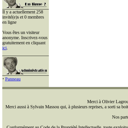
Il y a actuellement 258
invité(e)s et 0 membres
en ligne
Vous êtes un visiteur
anonyme. Inscrivez-vous
gratuitement en cliquant
ici
.
·
Panneau
Merci à Olivier Lagrou 
Merci aussi à Sylvain Massou qui, à plusieurs reprises, a sorti sa bo
Nos part
Conformément au Code de la Propriété Intellectuelle, toute exploitati