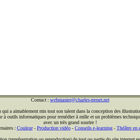
Contact :
webmaster@charles-trenet.net
qui a aimablement mis tout son talent dans la conception des illustratio
ite à outils informatiques pour remédier à mille et un problèmes technique
avec un très grand sourire !
enaires :
Couleur
-
Production vidéo
-
Conseils e-learning
-
Théâtre en e
on (représentation ou reproduction) de tout ou partie du site internet est