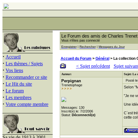
Le Forum des amis de Charles Trenet
Vous n'êtes pas connecté
Enregistrer
|
Rechercher
|
Messages du Jour
·
Accueil
Accueil du Forum
>
Général
> La collection
·
Les thèmes / Sujets
< Sujet précédent
Sujet suivan
·
Vos liens
Auteur:
Sujet: La 
·
Recommander ce site
Perpignan
Posté le 
·
Le Hit du site
Trenetophage
Selon "M
·
Le forum
"Je ne v
·
Les membres
·
Votre compte membre
Une idée
Messages: 130
Inscrit(e) le: 7/2/2006
C´est tr
Statut:
Déconnecté(e)
cette col
Sa vie de 1913 à 2001