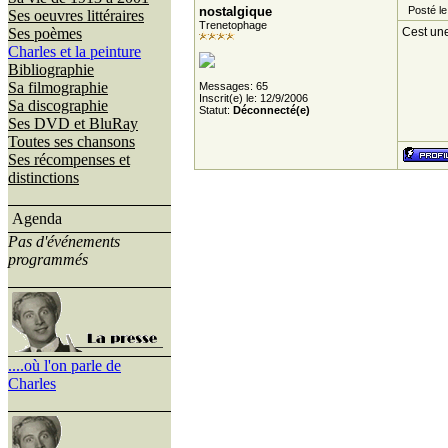
nostalgique
Posté le
Ses oeuvres littéraires
Trenetophage
Ses poèmes
Cest une
Charles et la peinture
Bibliographie
Sa filmographie
Messages: 65
Inscrit(e) le: 12/9/2006
Sa discographie
Statut:
Déconnecté(e)
Ses DVD et BluRay
Toutes ses chansons
Ses récompenses et
distinctions
Agenda
Pas d'événements
programmés
....où l'on parle de
Charles