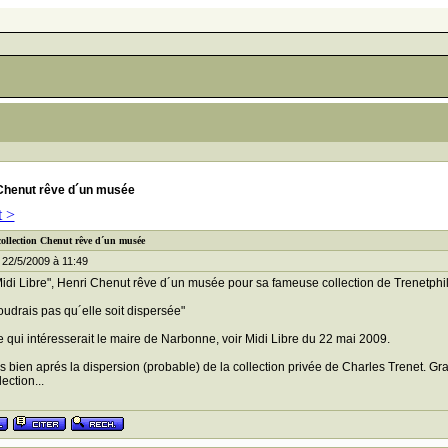
 Chenut rêve d´un musée
t >
collection Chenut rêve d´un musée
22/5/2009 à 11:49
idi Libre", Henri Chenut rêve d´un musée pour sa fameuse collection de Trenetphil
oudrais pas qu´elle soit dispersée"
 qui intéresserait le maire de Narbonne, voir Midi Libre du 22 mai 2009.
és bien aprés la dispersion (probable) de la collection privée de Charles Trenet. Gra
lection...