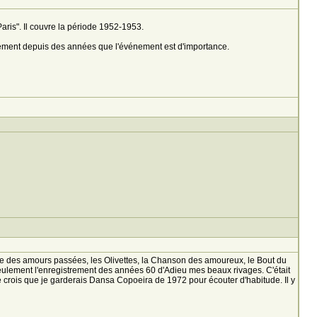
à Paris". Il couvre la période 1952-1953.
entement depuis des années que l'événement est d'importance.
lse des amours passées, les Olivettes, la Chanson des amoureux, le Bout du
seulement l'enregistrement des années 60 d'Adieu mes beaux rivages. C'était
e crois que je garderais Dansa Copoeira de 1972 pour écouter d'habitude. Il y