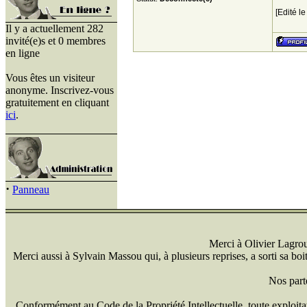
[Edité l
Il y a actuellement 282
invité(e)s et 0 membres
en ligne
Vous êtes un visiteur
anonyme. Inscrivez-vous
gratuitement en cliquant
ici
.
·
Panneau
Merci à Olivier Lagrou 
Merci aussi à Sylvain Massou qui, à plusieurs reprises, a sorti sa bo
Nos part
Conformément au Code de la Propriété Intellectuelle, toute exploitati