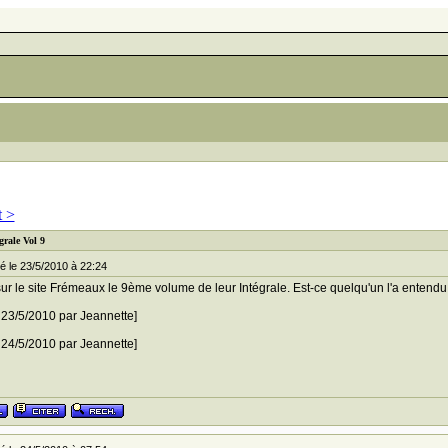
t >
grale Vol 9
 le 23/5/2010 à 22:24
sur le site Frémeaux le 9ème volume de leur Intégrale. Est-ce quelqu'un l'a entendu
e 23/5/2010 par Jeannette]
e 24/5/2010 par Jeannette]