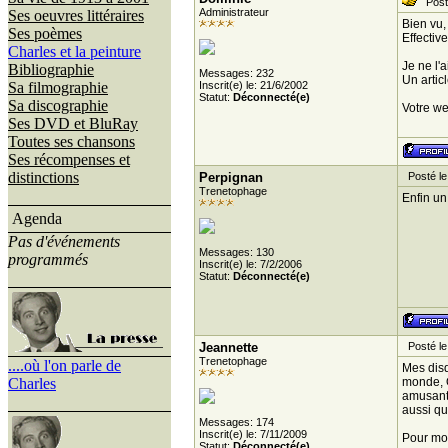
Posté
Administrateur
Ses oeuvres littéraires
Bien vu,
Ses poèmes
Effective
Charles et la peinture
Je ne l'
Bibliographie
Messages: 232
Un artic
Sa filmographie
Inscrit(e) le: 21/6/2002
Statut:
Déconnecté(e)
Sa discographie
Votre w
Ses DVD et BluRay
Toutes ses chansons
Ses récompenses et
distinctions
Perpignan
Posté le 
Trenetophage
Enfin un
Agenda
Pas d'événements
Messages: 130
programmés
Inscrit(e) le: 7/2/2006
Statut:
Déconnecté(e)
Jeannette
Posté le 
Trenetophage
....où l'on parle de
Mes disq
Charles
monde, Q
amusant 
aussi qu
Messages: 174
Inscrit(e) le: 7/11/2009
Pour moi
Statut:
Déconnecté(e)