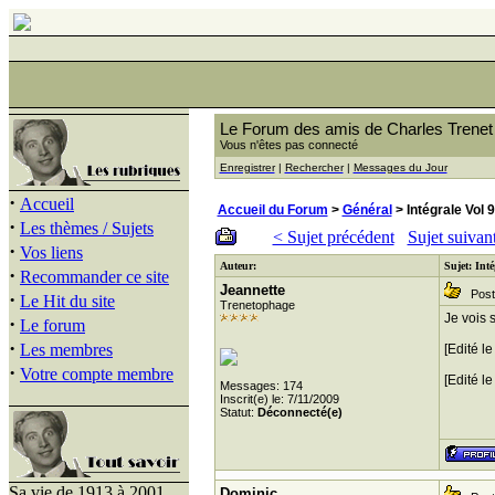
Le Forum des amis de Charles Trenet
Vous n'êtes pas connecté
Enregistrer
|
Rechercher
|
Messages du Jour
·
Accueil
Accueil du Forum
>
Général
> Intégrale Vol 9
·
Les thèmes / Sujets
< Sujet précédent
Sujet suivan
·
Vos liens
Auteur:
Sujet: Inté
·
Recommander ce site
Jeannette
Posté
·
Le Hit du site
Trenetophage
Je vois 
·
Le forum
·
Les membres
[Edité l
·
Votre compte membre
[Edité l
Messages: 174
Inscrit(e) le: 7/11/2009
Statut:
Déconnecté(e)
Sa vie de 1913 à 2001
Dominic