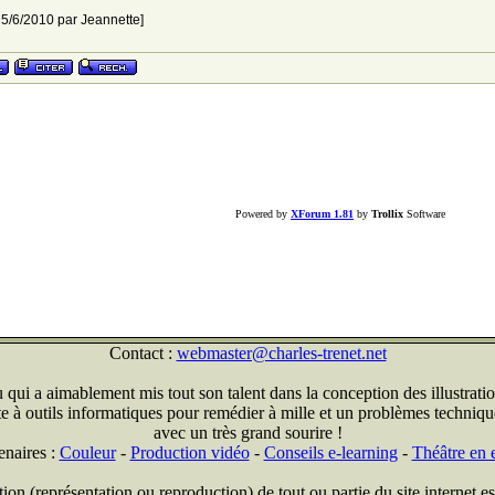
e 5/6/2010 par Jeannette]
Powered by
XForum 1.81
by
Trollix
Software
Contact :
webmaster@charles-trenet.net
qui a aimablement mis tout son talent dans la conception des illustratio
ite à outils informatiques pour remédier à mille et un problèmes technique
avec un très grand sourire !
enaires :
Couleur
-
Production vidéo
-
Conseils e-learning
-
Théâtre en e
on (représentation ou reproduction) de tout ou partie du site internet est