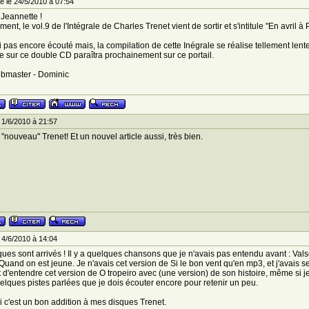
 le 24/5/2010 à 07:54
 Jeannette !
ment, le vol.9 de l'Intégrale de Charles Trenet vient de sortir et s'intitule "En avril 
ai pas encore écouté mais, la compilation de cette Inégrale se réalise tellement l
le sur ce double CD paraîtra prochainement sur ce portail.
ebmaster - Dominic
1/6/2010 à 21:57
 "nouveau" Trenet! Et un nouvel article aussi, très bien.
4/6/2010 à 14:04
ues sont arrivés ! Il y a quelques chansons que je n'avais pas entendu avant : Va
uand on est jeune. Je n'avais cet version de Si le bon vent qu'en mp3, et j'avais 
d'entendre cet version de O tropeiro avec (une version) de son histoire, même si j
elques pistes parlées que je dois écouter encore pour retenir un peu.
 c'est un bon addition à mes disques Trenet.