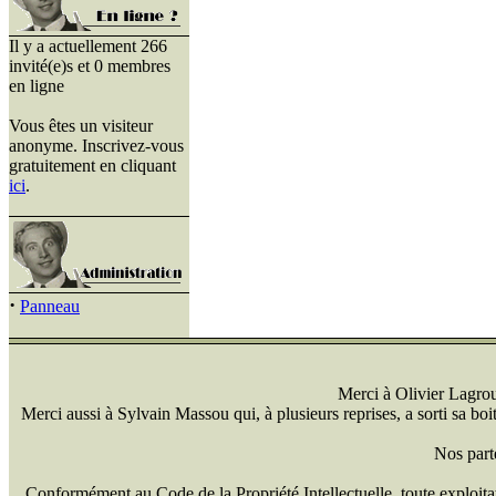
Il y a actuellement 266
invité(e)s et 0 membres
en ligne
Vous êtes un visiteur
anonyme. Inscrivez-vous
gratuitement en cliquant
ici
.
·
Panneau
Merci à Olivier Lagrou 
Merci aussi à Sylvain Massou qui, à plusieurs reprises, a sorti sa bo
Nos part
Conformément au Code de la Propriété Intellectuelle, toute exploitati