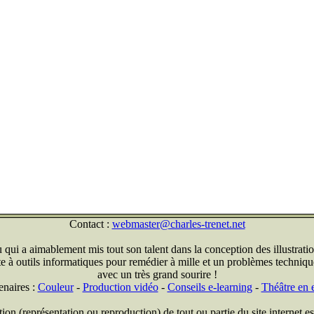
Contact :
webmaster@charles-trenet.net
qui a aimablement mis tout son talent dans la conception des illustratio
ite à outils informatiques pour remédier à mille et un problèmes technique
avec un très grand sourire !
enaires :
Couleur
-
Production vidéo
-
Conseils e-learning
-
Théâtre en e
on (représentation ou reproduction) de tout ou partie du site internet est