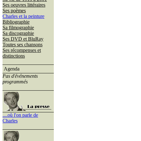
Ses oeuvres littéraires
Ses poèmes
Charles et la peinture
Bibliographie
Sa filmographie
Sa discographie
Ses DVD et BluRay
Toutes ses chansons
Ses récompenses et
distinctions
Agenda
Pas d'événements
programmés
....où l'on parle de
Charles