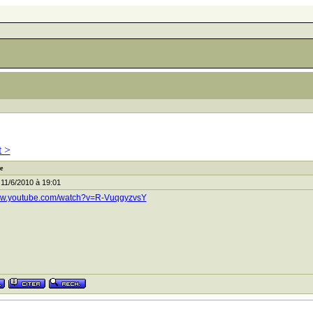
t >
e
11/6/2010 à 19:01
www.youtube.com/watch?v=R-VuqgyzvsY