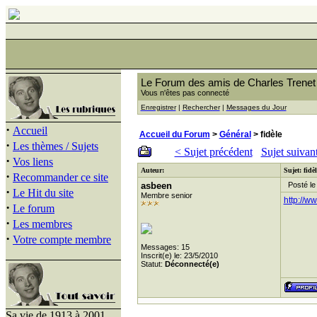
Le Forum des amis de Charles Trenet
Vous n'êtes pas connecté
Enregistrer
|
Rechercher
|
Messages du Jour
·
Accueil
Accueil du Forum
>
Général
> fidèle
·
Les thèmes / Sujets
< Sujet précédent
Sujet suivan
·
Vos liens
Auteur:
Sujet: fidèl
·
Recommander ce site
asbeen
Posté le 
·
Le Hit du site
Membre senior
http://
·
Le forum
·
Les membres
·
Votre compte membre
Messages: 15
Inscrit(e) le: 23/5/2010
Statut:
Déconnecté(e)
Sa vie de 1913 à 2001