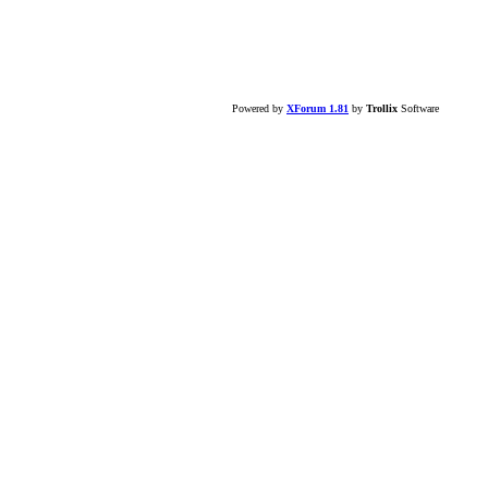
Powered by
XForum 1.81
by
Trollix
Software