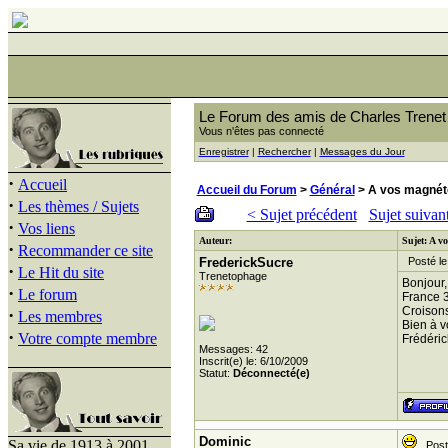
Le Forum des amis de Charles Trenet
Vous n'êtes pas connecté
Enregistrer
|
Rechercher
|
Messages du Jour
·
Accueil
Accueil du Forum
>
Général
> A vos magnét
·
Les thèmes / Sujets
< Sujet précédent
Sujet suivan
·
Vos liens
Auteur:
Sujet: A v
·
Recommander ce site
FrederickSucre
Posté le
·
Le Hit du site
Trenetophage
Bonjour,
·
Le forum
France 3
Croisons
·
Les membres
Bien à v
·
Votre compte membre
Frédéric
Messages: 42
Inscrit(e) le: 6/10/2009
Statut:
Déconnecté(e)
Dominic
Sa vie de 1913 à 2001
Posté