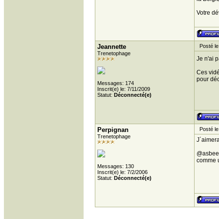
Votre d
Jeannette
Posté le
Trenetophage
Je n'ai 
Ces vidé
pour déc
Messages: 174
Inscrit(e) le: 7/11/2009
Statut:
Déconnecté(e)
Perpignan
Posté le
Trenetophage
J´aimera
@asbeen:
comme u
Messages: 130
Inscrit(e) le: 7/2/2006
Statut:
Déconnecté(e)