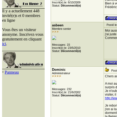
Inscrit(e) le: 6/10/2009
Bien à v
Statut:
Déconnecté(e)
Frédéric
Il y a actuellement 448
invité(e)s et 0 membres
en ligne
asbeen
Posté le
Membre senior
Vous êtes un visiteur
Moi aussi
anonyme. Inscrivez-vous
j'ai just
Comment 
gratuitement en cliquant
ici
.
Messages: 15
Inscrit(e) le: 23/5/2010
Statut:
Déconnecté(e)
Dominic
Posté
·
Panneau
Administrateur
Chers a
A moi au
surpris 
Messages: 232
Je n'oub
Inscrit(e) le: 21/6/2002
visiter, 
Statut:
Déconnecté(e)
http://w
Je rebon
j'en ai 
dorment 
la Belgiq