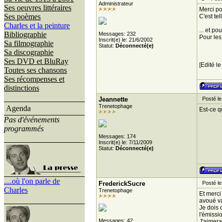
Administrateur
Ses oeuvres littéraires
Merci po
Ses poèmes
C'est te
Charles et la peinture
... et p
Bibliographie
Messages: 232
Pour les 
Inscrit(e) le: 21/6/2002
Sa filmographie
Statut:
Déconnecté(e)
Sa discographie
Ses DVD et BluRay
[Edité l
Toutes ses chansons
Ses récompenses et
distinctions
Jeannette
Posté le
Trenetophage
Agenda
Est-ce q
Pas d'événements
programmés
Messages: 174
Inscrit(e) le: 7/11/2009
Statut:
Déconnecté(e)
....où l'on parle de
FrederickSucre
Posté le
Charles
Trenetophage
Et merci
avoué va
Je dois 
l'émissio
Messages: 42
J'aimera