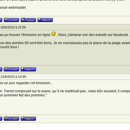
évoué webmaster.
 20/6/2010 à 22:56
pas pu trouver l'émission en ligne
. Alors, j'aimerai voir des extraits sur facebook.
os des années 60 sont très bons. Je ne connaissais pas le piano de la plage avant.
ouvrir tous !
 21/6/2010 à 14:49
is un jour regarder cet émission...
 Trenet composait sur le piano, qu´il ne maitrisait pas...mais trés souvent, il comp
n pommier fait des pommes."