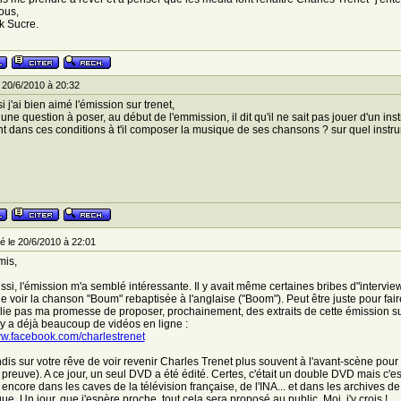
ous,
k Sucre.
 20/6/2010 à 20:32
 j'ai bien aimé l'émission sur trenet,
e une question à poser, au début de l'emmission, il dit qu'il ne sait pas jouer d'un i
dans ces conditions à t'il composer la musique de ses chansons ? sur quel instr
 le 20/6/2010 à 22:01
mis,
ssi, l'émission m'a semblé intéressante. Il y avait même certaines bribes d"intervi
de voir la chanson "Boum" rebaptisée à l'anglaise ("Boom"). Peut être juste pour faire
lie pas ma promesse de proposer, prochainement, des extraits de cette émission su
il y a déjà beaucoup de vidéos en ligne :
ww.facebook.com/charlestrenet
dis sur votre rêve de voir revenir Charles Trenet plus souvent à l'avant-scène pour 
la preuve). A ce jour, un seul DVD a été édité. Certes, c'était un double DVD mais c'
encore dans les caves de la télévision française, de l'INA... et dans les archives 
ue. Un jour, que j'espère proche, tout cela sera proposé au public. Moi, j'y crois !