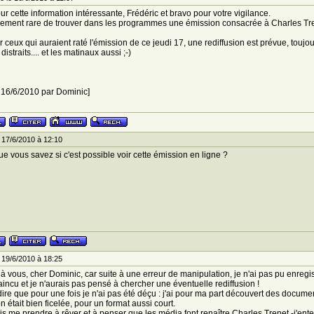
ur cette information intéressante, Frédéric et bravo pour votre vigilance.
llement rare de trouver dans les programmes une émission consacrée à Charles Trene
our ceux qui auraient raté l'émission de ce jeudi 17, une rediffusion est prévue, touj
distraits.... et les matinaux aussi ;-)
e 16/6/2010 par Dominic]
 17/6/2010 à 12:10
ue vous savez si c'est possible voir cette émission en ligne ?
 19/6/2010 à 18:25
 à vous, cher Dominic, car suite à une erreur de manipulation, je n'ai pas pu enregi
incu et je n'aurais pas pensé à chercher une éventuelle rediffusion !
dire que pour une fois je n'ai pas été déçu : j'ai pour ma part découvert des docume
n était bien ficelée, pour un format aussi court.
is me prendre à rêver et à penser que les média font renaître Charles Trenet -j'ent