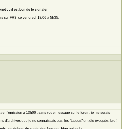
t qu'il est bon de le signaler !
ours sur FR3, ce vendredi 18/06 à 5h35.
strer l'émission à 13h00 ; sans votre message sur le forum, je me serais
nts d'archives que je ne connaissais pas, les "tabous" ont été évoqués, bref,
ends : en dehors du cercle des fervents, bien entendu.