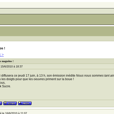
os !
t >
os magnétos !
 15/6/2010 à 18:37
 diffusera ce jeudi 17 juin, à 13 h, son émission inédite
Nous nous sommes tant ai
 les doigts pour que les oeuvres priment sur la boue !
ous,
k Sucre.
 le 16/6/2010 à 11:07