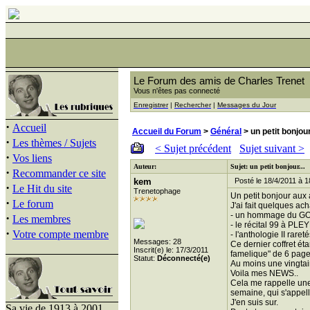
Le Forum des amis de Charles Trenet
Vous n'êtes pas connecté
Enregistrer
|
Rechercher
|
Messages du Jour
·
Accueil
Accueil du Forum
>
Général
> un petit bonjour.
·
Les thèmes / Sujets
< Sujet précédent
Sujet suivant >
·
Vos liens
Auteur:
Sujet: un petit bonjour...
·
Recommander ce site
kem
Posté le 18/4/2011 à 1
·
Le Hit du site
Trenetophage
Un petit bonjour aux 
·
Le forum
J'ai fait quelques ac
- un hommage du GOL
·
Les membres
- le récital 99 à PL
·
Votre compte membre
- l'anthologie II rare
Messages: 28
Ce dernier coffret étan
Inscrit(e) le: 17/3/2011
famelique" de 6 pages
Statut:
Déconnecté(e)
Au moins une vingtai
Voila mes NEWS..
Cela me rappelle une
semaine, qui s'appell
J'en suis sur.
Sa vie de 1913 à 2001