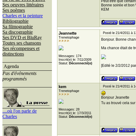
Peut etre que certai
Ses oeuvres littéraires
Bonne soirée et bon
KEM
Ses poèmes
Charles et la peinture
Bibliographie
Sa filmographie
Sa discographie
Jeannette
Posté le 21/4/2011 à 1
Ses DVD et BluRay
Trenetophage
Bonjour. Bonne chance
Toutes ses chansons
Ses récompenses et
Ma chance était de t
distinctions
Messages: 174
Inscrit(e) le: 7/11/2009
Statut:
Déconnecté(e)
[Edité le 2/2/2012 pa
Agenda
Pas d'événements
programmés
kem
Posté le 21/4/2011 à 1
Trenetophage
Bonjour Jeanette
Tu as trouvé cela su
Messages: 28
....où l'on parle de
Inscrit(e) le: 17/3/2011
Charles
Statut:
Déconnecté(e)