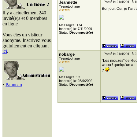
Jeannette
Posté le 21/4/2011 à 1
Trenetophage
Bonjour. Oui, je l'ai 
Il y a actuellement 240
invité(e)s et 0 membres
en ligne
Messages: 174
Inscrit(e) le: 7/11/2009
Statut:
Déconnecté(e)
Vous êtes un visiteur
anonyme. Inscrivez-vous
gratuitement en cliquant
ici
.
nobarge
Posté le 21/4/2011 à 2
Trenetophage
"Les niouzes" de Ruq
waou ! quelqu'un a-t-
?
Messages: 53
Inscrit(e) le: 25/9/2002
·
Panneau
Statut:
Déconnecté(e)