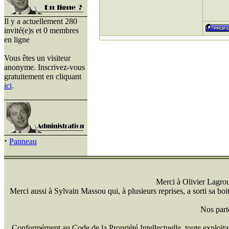
Il y a actuellement 280
invité(e)s et 0 membres
en ligne
Vous êtes un visiteur
anonyme. Inscrivez-vous
gratuitement en cliquant
ici
.
·
Panneau
Merci à Olivier Lagrou 
Merci aussi à Sylvain Massou qui, à plusieurs reprises, a sorti sa bo
Nos part
Conformément au Code de la Propriété Intellectuelle, toute exploitati