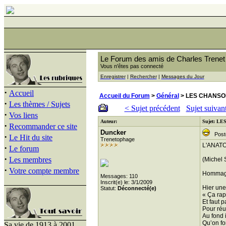
Le Forum des amis de Charles Trenet
Vous n'êtes pas connecté
Enregistrer
|
Rechercher
|
Messages du Jour
·
Accueil
Accueil du Forum
>
Général
> LES CHANSO
·
Les thèmes / Sujets
< Sujet précédent
Sujet suivan
·
Vos liens
Auteur:
Sujet: L
·
Recommander ce site
Duncker
Posté 
·
Le Hit du site
Trenetophage
L'ANAT
·
Le forum
·
Les membres
(Michel 
·
Votre compte membre
Hommage
Messages: 110
Inscrit(e) le: 3/1/2009
Hier une 
Statut:
Déconnecté(e)
« Ça rap
Et faut p
Pour réus
Au fond i
Qu’on fo
Sa vie de 1913 à 2001