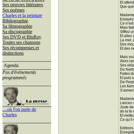
Et atten
Ses oeuvres littéraires
Que quel
Ses poèmes
Charles et la peinture
Madame,
Essayez 
Bibliographie
Ce n’est
Sa filmographie
Mais fai
Sa discographie
Sifflez 
Et allez 
Ses DVD et BluRay
La mer, 
Toutes ses chansons
Des mout
Ses récompenses et
Et des r
distinctions
Mais vou
Alors ra
Agenda
Ses villa
Du Narb
Pas d'événements
Faites d
programmés
Et puis 
De Perp
Les fia
S’aimer
Madame, 
Lancez-v
Juste de
....où l'on parle de
do la fa 
Charles
Et mettez
Ce qu’il
Editions
Enregist