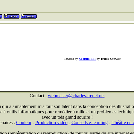
Powered by
XForum 1.81
by
Trollix
Software
Contact :
webmaster@charles-trenet.net
qui a aimablement mis tout son talent dans la conception des illustratio
ite à outils informatiques pour remédier à mille et un problèmes technique
avec un très grand sourire !
enaires :
Couleur
-
Production vidéo
-
Conseils e-learning
-
Théâtre en e
on (représentation ou reproduction) de tout ou partie du site internet est