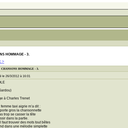
NS HOMMAGE - 3.
t >
ES CHANSONS HOMMAGE - 3.
le 26/3/2012 à 16:01
OLE
Sardou)
 à Charles Trenet
femme taxi aigrie m’a dit :
porte gros la chansonnette
as trop se casser la tête
sir dans la partie.
l faut trouver des mots tout bêtes
nd dans une mélodie simplette