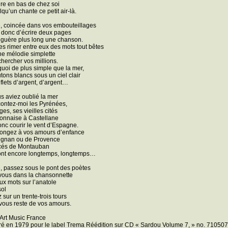
dre en bas de chez soi
qu’un chante ce petit air-là.
 coincée dans vos embouteillages
donc d’écrire deux pages
 guère plus long une chanson.
tes rimer entre eux des mots tout bêtes
une mélodie simplette
chercher vos millions.
quoi de plus simple que la mer,
ons blancs sous un ciel clair
eflets d’argent, d’argent…
s aviez oublié la mer
contez-moi les Pyrénées,
ges, ses vieilles cités
onnaise à Castellane
onc courir le vent d’Espagne.
songez à vos amours d’enfance
ignan ou de Provence
ncés de Montauban
ont encore longtemps, longtemps…
passez sous le pont des poètes
ous dans la chansonnette
ux mots sur l’anatole
sol
 sur un trente-trois tours
 vous reste de vos amours.
 Art Music France
ré en 1979 pour le label Trema Réédition sur CD « Sardou Volume 7, » no. 71050