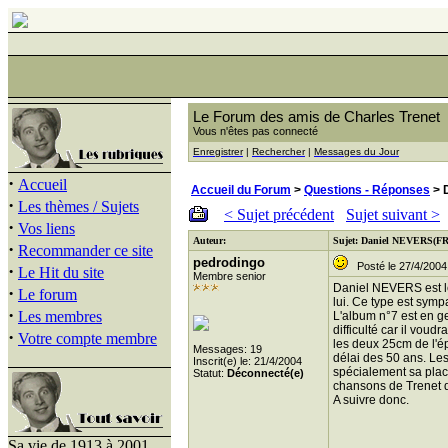
Le Forum des amis de Charles Trenet
Vous n'êtes pas connecté
Enregistrer
|
Rechercher
|
Messages du Jour
·
Accueil
Accueil du Forum
>
Questions - Réponses
> 
·
Les thèmes / Sujets
< Sujet précédent
Sujet suivant >
·
Vos liens
Auteur:
Sujet: Daniel NEVERS(F
·
Recommander ce site
pedrodingo
Posté le 27/4/2004
·
Le Hit du site
Membre senior
Daniel NEVERS est le
·
Le forum
lui. Ce type est sympa
·
Les membres
L'album n°7 est en ges
difficulté car il voud
·
Votre compte membre
les deux 25cm de l'ép
Messages: 19
délai des 50 ans. Les
Inscrit(e) le: 21/4/2004
spécialement sa place
Statut:
Déconnecté(e)
chansons de Trenet dan
A suivre donc.
Sa vie de 1913 à 2001