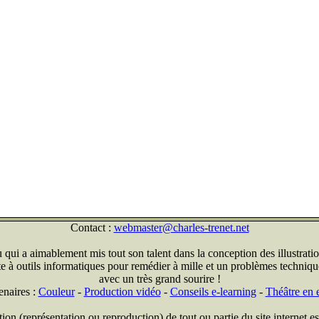
Contact :
webmaster@charles-trenet.net
qui a aimablement mis tout son talent dans la conception des illustratio
ite à outils informatiques pour remédier à mille et un problèmes technique
avec un très grand sourire !
enaires :
Couleur
-
Production vidéo
-
Conseils e-learning
-
Théâtre en e
on (représentation ou reproduction) de tout ou partie du site internet est