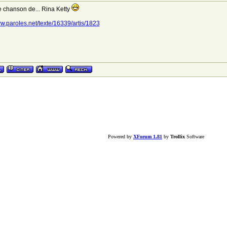
ne chanson de... Rina Ketty
ww.paroles.net/texte/16339/artis/1823
Powered by
XForum 1.81
by
Trollix
Software