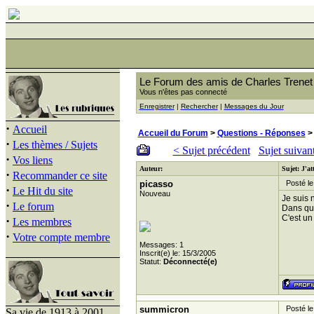
Le Forum des amis de Charles Trenet
Vous n'êtes pas connecté
Enregistrer
|
Rechercher
|
Messages du Jour
·
Accueil
Accueil du Forum
>
Questions - Réponses
> 
·
Les thèmes / Sujets
< Sujet précédent
Sujet suivan
·
Vos liens
Auteur:
Sujet: J'at
·
Recommander ce site
picasso
Posté le
·
Le Hit du site
Nouveau
Je suis 
·
Le forum
Dans que
C'est un
·
Les membres
·
Votre compte membre
Messages: 1
Inscrit(e) le: 15/3/2005
Statut:
Déconnecté(e)
summicron
Posté le
Sa vie de 1913 à 2001