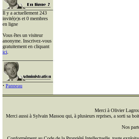
Il y a actuellement 243
invité(e)s et 0 membres
en ligne
Vous êtes un visiteur
anonyme. Inscrivez-vous
gratuitement en cliquant
ici
.
·
Panneau
Merci à Olivier Lagrou 
Merci aussi à Sylvain Massou qui, à plusieurs reprises, a sorti sa bo
Nos part
Conformément au Code de la Propriété Intellectuelle, toute exploitati