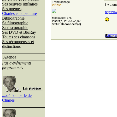
Trenetophage
Ses oeuvres littéraires
Il y a u
Ses poèmes
http://w
Charles et la peinture
Bibliographie
Messages: 176
Inscrit(e) le: 25/6/2002
Sa filmographie
Statut:
Déconnecté(e)
Sa discographie
Ses DVD et BluRay
Toutes ses chansons
Ses récompenses et
distinctions
Agenda
Pas d'événements
programmés
....où l'on parle de
Charles