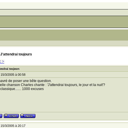
J'attendrai toujours
t >
tendrai toujours
 15/3/2005 à 00:58
navré de poser une bête question.
lle chanson Charles chante : 'J'attendrai toujours, le jour et la nuit'?
 classique....... 1000 excuses
 15/3/2005 à 20:17