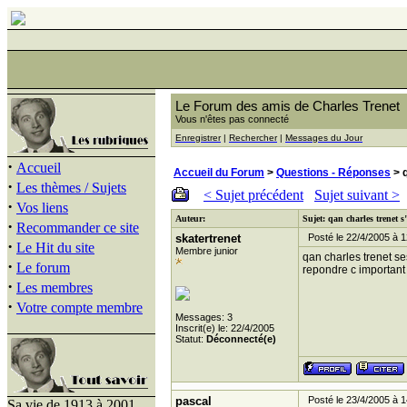
Le Forum des amis de Charles Trenet
Vous n'êtes pas connecté
Enregistrer
|
Rechercher
|
Messages du Jour
·
Accueil
Accueil du Forum
>
Questions - Réponses
> q
·
Les thèmes / Sujets
< Sujet précédent
Sujet suivant >
·
Vos liens
Auteur:
Sujet: qan charles trenet 
·
Recommander ce site
skatertrenet
Posté le 22/4/2005 à 1
·
Le Hit du site
Membre junior
qan charles trenet s
·
Le forum
repondre c important
·
Les membres
·
Votre compte membre
Messages: 3
Inscrit(e) le: 22/4/2005
Statut:
Déconnecté(e)
pascal
Posté le 23/4/2005 à 1
Sa vie de 1913 à 2001