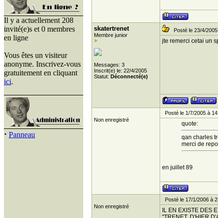
Il y a actuellement 208
invité(e)s et 0 membres
skatertrenet
Posté le 23/4/2005
Membre junior
en ligne
jte remerci cetai un s
Vous êtes un visiteur
anonyme. Inscrivez-vous
Messages: 3
Inscrit(e) le: 22/4/2005
gratuitement en cliquant
Statut:
Déconnecté(e)
ici
.
Posté le 1/7/2005 à 14
Non enregistré
quote:
·
Panneau
qan charles t
merci de repo
en juillet 89
Posté le 17/1/2006 à 2
Non enregistré
IL EN EXISTE DES 
"TRENET, D'HIER D