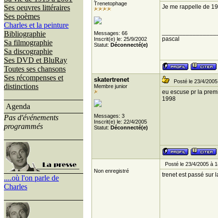
Trenetophage
Ses oeuvres littéraires
Je me rappelle de 199
Ses poèmes
Charles et la peinture
________________
Bibliographie
Messages: 66
pascal
Inscrit(e) le: 25/9/2002
Sa filmographie
Statut:
Déconnecté(e)
Sa discographie
Ses DVD et BluRay
Toutes ses chansons
Ses récompenses et
skatertrenet
Posté le 23/4/2005
distinctions
Membre junior
eu escuse pr la premi
1998
Agenda
Messages: 3
Pas d'événements
Inscrit(e) le: 22/4/2005
programmés
Statut:
Déconnecté(e)
Posté le 23/4/2005 à 1
Non enregistré
trenet est passé sur 
....où l'on parle de
Charles