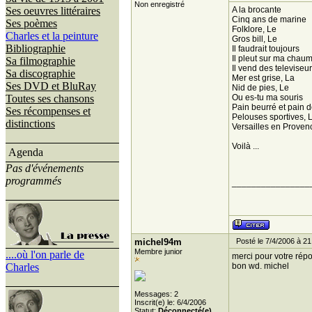
Non enregistré
Ses oeuvres littéraires
A la brocante
Cinq ans de marine
Ses poèmes
Folklore, Le
Charles et la peinture
Gros bill, Le
Bibliographie
Il faudrait toujours
Il pleut sur ma chau
Sa filmographie
Il vend des televise
Sa discographie
Mer est grise, La
Ses DVD et BluRay
Nid de pies, Le
Toutes ses chansons
Ou es-tu ma souris
Pain beurré et pain 
Ses récompenses et
Pelouses sportives, 
distinctions
Versailles en Proven
Voilà ...
Agenda
Pas d'événements
programmés
________________
michel94m
Posté le 7/4/2006 à 21
Membre junior
....où l'on parle de
merci pour votre rép
Charles
bon wd. michel
Messages: 2
Inscrit(e) le: 6/4/2006
Statut:
Déconnecté(e)