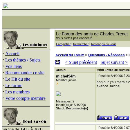
Le Forum des amis de Charles Trenet
Vous n'êtes pas connecté
Enregistrer
|
Rechercher
|
Messages du Jour
·
Accueil
Accueil du Forum
>
Questions - Réponses
> i
·
Les thèmes / Sujets
< Sujet précédent
Sujet suivant >
·
Vos liens
Auteur:
Sujet: il vend des televis
·
Recommander ce site
michel94m
Posté le 6/4/2006 à 23
·
Le Hit du site
Membre junior
bonjour, j'auimerais 
·
Le forum
avance. michel
·
Les membres
·
Votre compte membre
Messages: 2
Inscrit(e) le: 6/4/2006
Statut:
Déconnecté(e)
Posté le 7/4/2006 à 07
Sa vie de 1913 à 2001