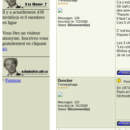
Trenetophage
Ca y est
On sait 
des anné
Il y a actuellement 438
"Pauvre 
invité(e)s et 0 membres
Messages: 130
Il faut l
Inscrit(e) le: 7/2/2006
en ligne
Ces 5 ch
Statut:
Déconnecté(e)
C´est to
Vous êtes un visiteur
Pauvre G
anonyme. Inscrivez-vous
gratuitement en cliquant
Les 3 ch
"Les cor
ici
.
Rhône qu
Je ne co
·
Panneau
Duncker
Posté
Trenetophage
En 1973 
Paris et 
Orchestr
Messages: 110
Inscrit(e) le: 3/1/2009
Statut:
Déconnecté(e)