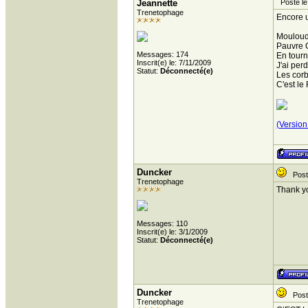
Jeannette
Posté le
Trenetophage
Encore u
Mouloudj
Pauvre 
Messages: 174
En tour
Inscrit(e) le: 7/11/2009
J'ai per
Statut:
Déconnecté(e)
Les cor
C'est le
(Version
Duncker
Posté
Trenetophage
Thank yo
Messages: 110
Inscrit(e) le: 3/1/2009
Statut:
Déconnecté(e)
Duncker
Posté
Trenetophage