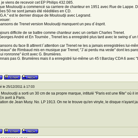
, je viens de recevoir cet EP Philips 432.085.
que Mouloudji a commencé sa carriere de chanteur en 1951 avec Rue de Lappe. Dep
es 50 ne sont jamais été rééditées en CD.
G.A." est le dernier disque de Mouloudji avec Legrand.
´avouer:
ansons de Trenet version Mouloudji manquent un peu d´ésprit.
ujours difficile de se battre comme chanteur avec un certain Charles Trenet.
eorges André et En Tournée , Trenet les a enregistré plus tard avec le swing d´un f
ansons du face B attirent l´attention car Trenet ne les a jamais enregistrées lui-mê
beaux" de Rimbaud mis en musique par Trenet; "J´ai perdu ma veste" dont les paroles
i ronronne" écrit avec G. Brumières.
nnais pas G. Brumières mais il a enregistré lui-même un 45 t Barclay CDA 6 avec "L
 le 25/12/2011 à 17:03
Mouloudji a sorti un 30 cm de sa propre marque, intitulé "Paris est une fête" où il i
En avril à Paris.
ation de Jean Musy. No. LP 1913. On ne le trouve qu'en vinyle, le disque n'ayant j