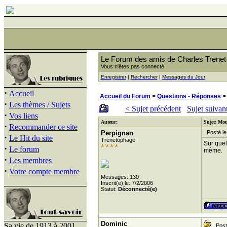
Le Forum des amis de Charles Trenet
Vous n'êtes pas connecté
Enregistrer
|
Rechercher
|
Messages du Jour
·
Accueil
Accueil du Forum
>
Questions - Réponses
> 
·
Les thèmes / Sujets
< Sujet précédent
Sujet suivan
·
Vos liens
Auteur:
Sujet: Mou
·
Recommander ce site
Perpignan
Posté le
·
Le Hit du site
Trenetophage
Sur quel
·
Le forum
même.
·
Les membres
·
Votre compte membre
Messages: 130
Inscrit(e) le: 7/2/2006
Statut:
Déconnecté(e)
Dominic
Sa vie de 1913 à 2001
Posté