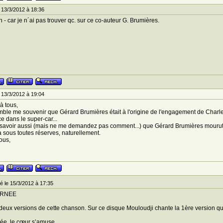
 13/3/2012 à 18:36
n - car je n´ai pas trouver qc. sur ce co-auteur G. Brumières.
 13/3/2012 à 19:04
à tous,
mble me souvenir que Gérard Brumières était à l'origine de l'engagement de Charle
e dans le super-car...
 savoir aussi (mais ne me demandez pas comment...) que Gérard Brumières mourut
a sous toutes réserves, naturellement.
ous,
 le 15/3/2012 à 17:35
URNEE
e deux versions de cette chanson. Sur ce disque Mouloudji chante la 1ère version que
ée, le cœur s’amuse