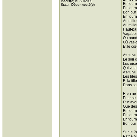
Inscrit(e) le: 3/1/2009
En tourn
Statut:
Déconnecté(e)
En tour
Bonjour
En tour
Au milie
Au milie
Haut-par
Vagabon
Ou band
Où vas-t
Et le cœ
As-tu vu
Le soir q
Les oise
Qui vola
As-tu vu 
Les blés
Et la fil
Dans sa
Rien ne 
Pour se 
Et n’avo
Que des 
En tourn
En tourn
En tour
Bonjour
Sur le P
Pathé Ma