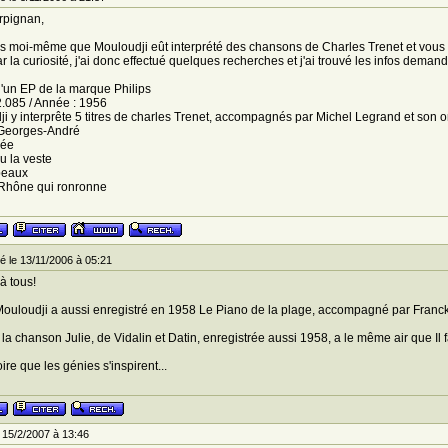
rpignan,
is moi-même que Mouloudji eût interprété des chansons de Charles Trenet et vous m
r la curiosité, j'ai donc effectué quelques recherches et j'ai trouvé les infos deman
t d'un EP de la marque Philips
.085 / Année : 1956
i y interprête 5 titres de charles Trenet, accompagnés par Michel Legrand et son or
Georges-André
née
u la veste
beaux
 Rhône qui ronronne
 le 13/11/2006 à 05:21
à tous!
ouloudji a aussi enregistré en 1958 Le Piano de la plage, accompagné par Franck
 la chanson Julie, de Vidalin et Datin, enregistrée aussi 1958, a le même air que Il f
roire que les génies s'inspirent...
 15/2/2007 à 13:46