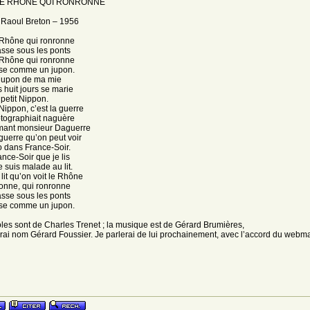
LE RHÔNE QUI RONRONNE
 Raoul Breton – 1956
 Rhône qui ronronne
asse sous les ponts
 Rhône qui ronronne
se comme un jupon.
 jupon de ma mie
 huit jours se marie
petit Nippon.
 Nippon, c’est la guerre
tographiait naguère
mant monsieur Daguerre
 guerre qu’on peut voir
 dans France-Soir.
ance-Soir que je lis
 suis malade au lit.
 lit qu’on voit le Rhône
onne, qui ronronne
asse sous les ponts
se comme un jupon.
les sont de Charles Trenet ; la musique est de Gérard Brumières,
rai nom Gérard Foussier. Je parlerai de lui prochainement, avec l’accord du webma