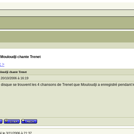
Mouloudji chante Trenet
t >
loudji chante Trenet
 20/10/2006 à 16:19
 disque se trouvent les 4 chansons de Trenet que Mouloudji a enregistré pendant 
 le 3/11/2006 à 21:37