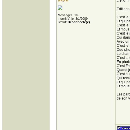
C’EST 
Editions
Messages: 110
C’est le
Inscrit(e) le: 3/1/2009
Et qui p
Statut:
Déconnecté(e)
C’est le
Et mous
C’est le
Qui dans
Avec un 
C’est le
Que pho
Le char
C’est la
En photo
C’est Fr
Quand je
C’est du
Qui ronr
Et qui p
Et mous
Les paro
de son v