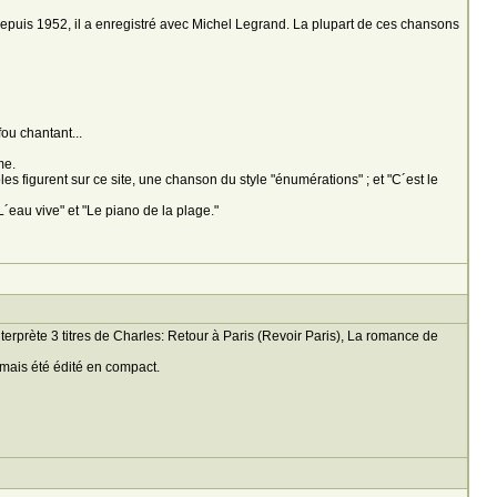
uis 1952, il a enregistré avec Michel Legrand. La plupart de ces chansons
ou chantant...
me.
 figurent sur ce site, une chanson du style "énumérations" ; et "C´est le
´eau vive" et "Le piano de la plage."
nterprète 3 titres de Charles: Retour à Paris (Revoir Paris), La romance de
amais été édité en compact.