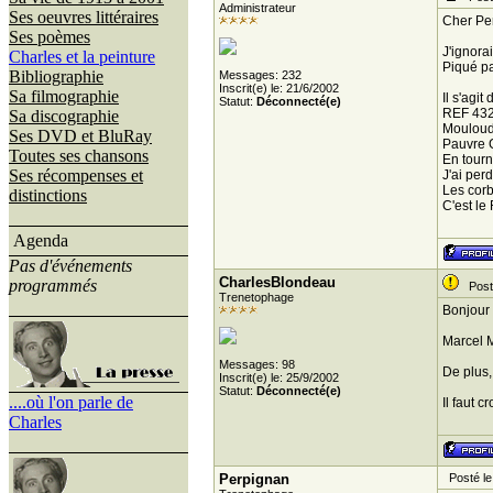
Administrateur
Ses oeuvres littéraires
Cher Pe
Ses poèmes
J'ignora
Charles et la peinture
Piqué pa
Bibliographie
Messages: 232
Inscrit(e) le: 21/6/2002
Sa filmographie
Il s'agi
Statut:
Déconnecté(e)
REF 432
Sa discographie
Mouloudj
Ses DVD et BluRay
Pauvre 
Toutes ses chansons
En tour
Ses récompenses et
J'ai perd
Les cor
distinctions
C'est le
Agenda
Pas d'événements
CharlesBlondeau
programmés
Posté
Trenetophage
Bonjour 
Marcel M
Messages: 98
De plus,
Inscrit(e) le: 25/9/2002
Statut:
Déconnecté(e)
....où l'on parle de
Il faut c
Charles
Perpignan
Posté le