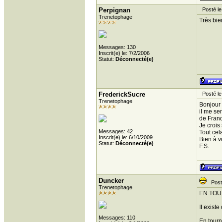
Perpignan
Posté le
Trenetophage
Très bie
Messages: 130
Inscrit(e) le: 7/2/2006
Statut:
Déconnecté(e)
FrederickSucre
Posté le
Trenetophage
Bonjour 
il me se
de Franc
Je crois
Messages: 42
Tout cel
Inscrit(e) le: 6/10/2009
Bien à v
Statut:
Déconnecté(e)
F.S.
Duncker
Posté
Trenetophage
EN TO
Il exist
Messages: 110
En tourn