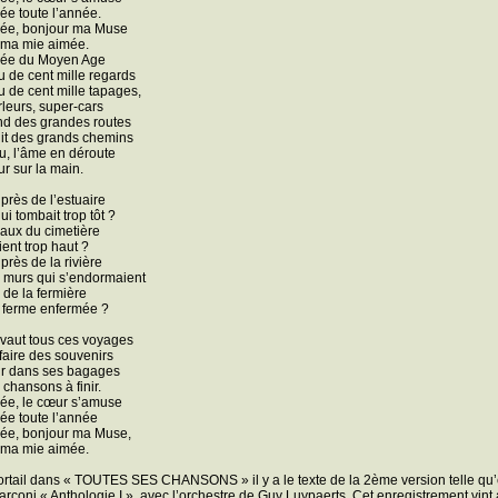
ée toute l’année.
née, bonjour ma Muse
 ma mie aimée.
née du Moyen Age
u de cent mille regards
u de cent mille tapages,
leurs, super-cars
d des grandes routes
it des grands chemins
u, l’âme en déroute
ur sur la main.
 près de l’estuaire
ui tombait trop tôt ?
aux du cimetière
ient trop haut ?
près de la rivière
 murs qui s’endormaient
le de la fermière
 ferme enfermée ?
vaut tous ces voyages
faire des souvenirs
ir dans ses bagages
chansons à finir.
ée, le cœur s’amuse
ée toute l’année
née, bonjour ma Muse,
 ma mie aimée.
ortail dans « TOUTES SES CHANSONS » il y a le texte de la 2ème version telle qu’el
rconi « Anthologie I », avec l’orchestre de Guy Luypaerts. Cet enregistrement vint 