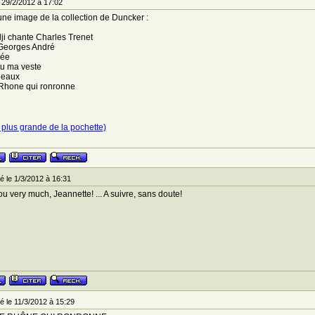
 29/2/2012 à 17:02
ne image de la collection de Duncker :
i chante Charles Trenet
Georges André
née
du ma veste
beaux
 Rhone qui ronronne
 plus grande de la pochette)
 le 1/3/2012 à 16:31
u very much, Jeannette! ... A suivre, sans doute!
 le 11/3/2012 à 15:29