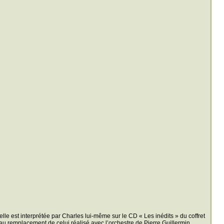
le est interprétée par Charles lui-même sur le CD « Les inédits » du coffret
au remplacement de celui réalisé avec l’orchestre de Pierre Guillermin