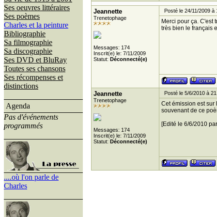
Ses oeuvres littéraires
Jeannette
Posté le 24/11/2009 à 
Ses poèmes
Trenetophage
Merci pour ça. C'est 
Charles et la peinture
très bien le français
Bibliographie
Sa filmographie
Messages: 174
Sa discographie
Inscrit(e) le: 7/11/2009
Ses DVD et BluRay
Statut:
Déconnecté(e)
Toutes ses chansons
Ses récompenses et
distinctions
Jeannette
Posté le 5/6/2010 à 21
Trenetophage
Cet émission est sur l
Agenda
souvenant de ce poèm
Pas d'événements
[Edité le 6/6/2010 pa
programmés
Messages: 174
Inscrit(e) le: 7/11/2009
Statut:
Déconnecté(e)
....où l'on parle de
Charles