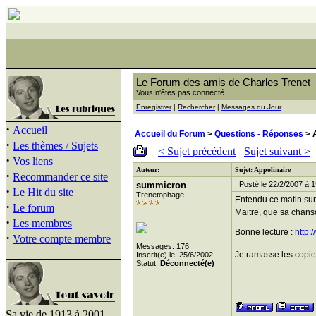
Le Forum des amis de Charles Trenet
Vous n'êtes pas connecté
Enregistrer
|
Rechercher
|
Messages du Jour
·
Accueil
Accueil du Forum
>
Questions - Réponses
> A
·
Les thèmes / Sujets
< Sujet précédent
Sujet suivant >
·
Vos liens
Auteur:
Sujet: Appolinaire
·
Recommander ce site
summicron
Posté le 22/2/2007 à 1
·
Le Hit du site
Trenetophage
Entendu ce matin sur
·
Le forum
Maitre, que sa chanso
·
Les membres
Bonne lecture :
http:
·
Votre compte membre
Messages: 176
Je ramasse les copies
Inscrit(e) le: 25/6/2002
Statut:
Déconnecté(e)
Sa vie de 1913 à 2001