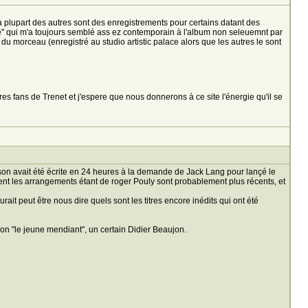
la plupart des autres sont des enregistrements pour certains datant des
été" qui m'a toujours semblé ass ez contemporain à l'album non seleuemnt par
du morceau (enregistré au studio artistic palace alors que les autres le sont
es fans de Trenet et j'espere que nous donnerons à ce site l'énergie qu'il se
son avait été écrite en 24 heures à la demande de Jack Lang pour lançé le
ent les arrangements étant de roger Pouly sont probablement plus récents, et
rait peut être nous dire quels sont les titres encore inédits qui ont été
on "le jeune mendiant", un certain Didier Beaujon.