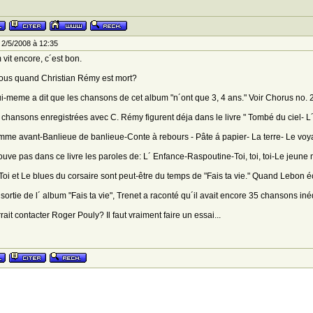
2/5/2008 à 12:35
 vit encore, c´est bon.
ous quand Christian Rémy est mort?
ui-meme a dit que les chansons de cet album "n´ont que 3, 4 ans." Voir Chorus no. 
 chansons enregistrées avec C. Rémy figurent déja dans le livre " Tombé du ciel- L´
me avant-Banlieue de banlieue-Conte à rebours - Pâte á papier- La terre- Le voyag
ouve pas dans ce livre les paroles de: L´ Enfance-Raspoutine-Toi, toi, toi-Le jeune
, Toi et Le blues du corsaire sont peut-être du temps de "Fais ta vie." Quand Lebon écr
 sortie de l´ album "Fais ta vie", Trenet a raconté qu´il avait encore 35 chansons iné
rait contacter Roger Pouly? Il faut vraiment faire un essai...