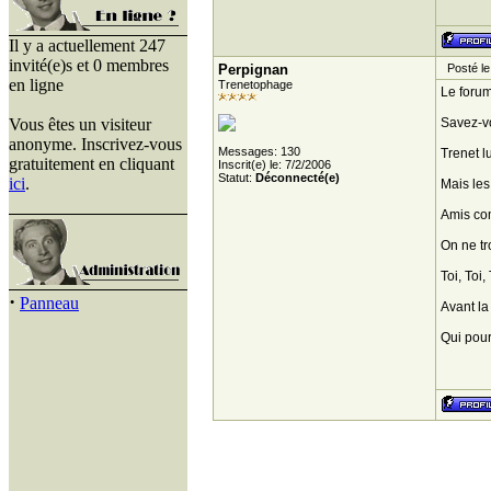
Il y a actuellement 247
invité(e)s et 0 membres
Perpignan
Posté le 
en ligne
Trenetophage
Le forum
Vous êtes un visiteur
Savez-v
anonyme. Inscrivez-vous
Messages: 130
Trenet l
gratuitement en cliquant
Inscrit(e) le: 7/2/2006
Statut:
Déconnecté(e)
ici
.
Mais les
Amis com
On ne tr
Toi, Toi
·
Panneau
Avant la
Qui pour