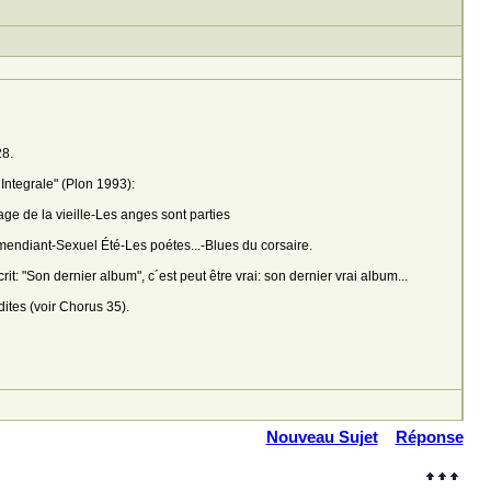
28.
Integrale" (Plon 1993):
e de la vieille-Les anges sont parties
 mendiant-Sexuel Été-Les poétes...-Blues du corsaire.
it: "Son dernier album", c´est peut être vrai: son dernier vrai album...
dites (voir Chorus 35).
Nouveau Sujet
Réponse