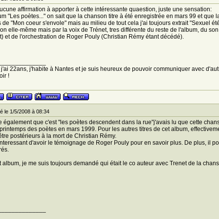
aucune affirmation à apporter à cette intéressante quaestion, juste une sensation:
bum "Les poètes..." on sait que la chanson titre à été enregistrée en mars 99 et que 
 de "Mon coeur s'envole" mais au milieu de tout cela j'ai toujours extrait "Sexuel 
on elle-même mais par la voix de Trénet, tres différente du reste de l'album, du son 
) et de l'orchestration de Roger Pouly (Christian Rémy étant décédé).
______________
 j'ai 22ans, j'habite à Nantes et je suis heureux de pouvoir communiquer avec d'autr
ir !
 le 1/5/2008 à 08:34
 également que c'est "les poètes descendent dans la rue"j'avais lu que cette chan
printemps des poètes en mars 1999. Pour les autres titres de cet album, effectivem
être postérieurs à la mort de Christian Rémy.
t interessant d'avoir le témoignage de Roger Pouly pour en savoir plus. De plus, il pou
rés.
 album, je me suis toujours demandé qui était le co auteur avec Trenet de la chans
______________