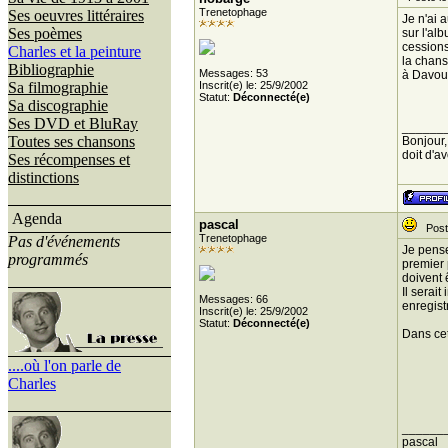
Trenetophage
Ses oeuvres littéraires
Je n'ai 
Ses poèmes
sur l'al
cessions
Charles et la peinture
la chans
Bibliographie
Messages: 53
à Davout
Sa filmographie
Inscrit(e) le: 25/9/2002
Statut:
Déconnecté(e)
Sa discographie
Ses DVD et BluRay
______
Toutes ses chansons
Bonjour,
doit d'avo
Ses récompenses et
distinctions
Agenda
pascal
Posté
Trenetophage
Pas d'événements
Je pense
programmés
premier 
doivent 
Il serai
Messages: 66
enregist
Inscrit(e) le: 25/9/2002
Statut:
Déconnecté(e)
Dans cet
....où l'on parle de
Charles
______
pascal