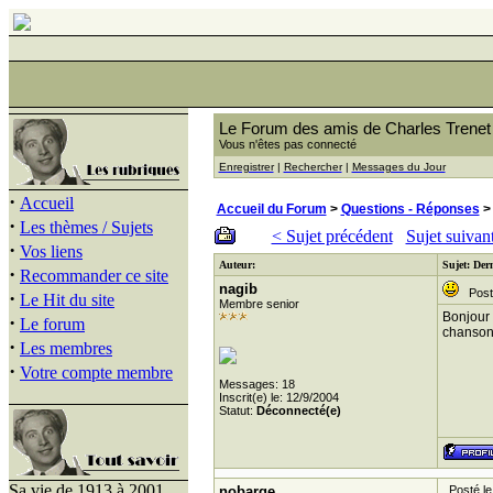
Le Forum des amis de Charles Trenet
Vous n'êtes pas connecté
Enregistrer
|
Rechercher
|
Messages du Jour
·
Accueil
Accueil du Forum
>
Questions - Réponses
> 
·
Les thèmes / Sujets
< Sujet précédent
Sujet suivan
·
Vos liens
Auteur:
Sujet: Der
·
Recommander ce site
nagib
Posté
·
Le Hit du site
Membre senior
Bonjour 
·
Le forum
chanson 
·
Les membres
·
Votre compte membre
Messages: 18
Inscrit(e) le: 12/9/2004
Statut:
Déconnecté(e)
Sa vie de 1913 à 2001
nobarge
Posté le