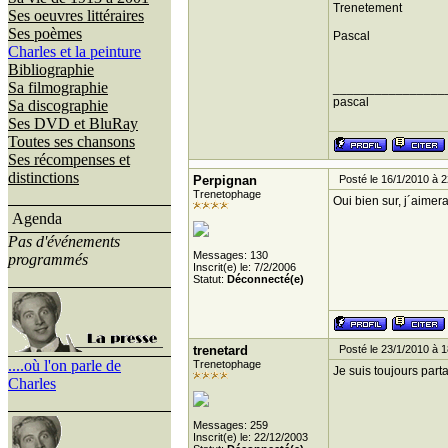
Trenetement
Ses oeuvres littéraires
Ses poèmes
Pascal
Charles et la peinture
Bibliographie
Sa filmographie
________________
pascal
Sa discographie
Ses DVD et BluRay
Toutes ses chansons
Ses récompenses et
distinctions
Perpignan
Posté le 16/1/2010 à 2
Trenetophage
Oui bien sur, j´aimer
Agenda
Pas d'événements
Messages: 130
programmés
Inscrit(e) le: 7/2/2006
Statut:
Déconnecté(e)
trenetard
Posté le 23/1/2010 à 1
....où l'on parle de
Trenetophage
Je suis toujours parta
Charles
Messages: 259
Inscrit(e) le: 22/12/2003