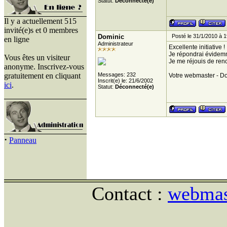
Statut:
Déconnecté(e)
Il y a actuellement 515
invité(e)s et 0 membres
Dominic
Posté le 31/1/2010 à 1
en ligne
Administrateur
Excellente initiative !
Je répondrai évidemme
Vous êtes un visiteur
Je me réjouis de renc
anonyme. Inscrivez-vous
gratuitement en cliquant
Messages: 232
Votre webmaster - D
Inscrit(e) le: 21/6/2002
ici
.
Statut:
Déconnecté(e)
·
Panneau
Contact :
webmast