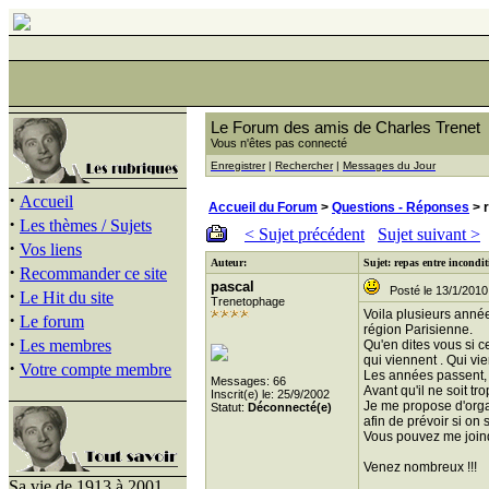
Le Forum des amis de Charles Trenet
Vous n'êtes pas connecté
Enregistrer
|
Rechercher
|
Messages du Jour
·
Accueil
Accueil du Forum
>
Questions - Réponses
> r
·
Les thèmes / Sujets
< Sujet précédent
Sujet suivant >
·
Vos liens
Auteur:
Sujet: repas entre incondi
·
Recommander ce site
pascal
Posté le 13/1/2010
·
Le Hit du site
Trenetophage
Voila plusieurs anné
·
Le forum
région Parisienne.
·
Les membres
Qu'en dites vous si c
qui viennent . Qui vi
·
Votre compte membre
Les années passent, 
Messages: 66
Avant qu'il ne soit t
Inscrit(e) le: 25/9/2002
Je me propose d'organ
Statut:
Déconnecté(e)
afin de prévoir si on
Vous pouvez me joind
Venez nombreux !!!
Sa vie de 1913 à 2001