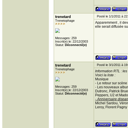
trenetard
Posté le 1/1/2011 à 22
Trenetophage
Apparemment , il devr
elle serait diffusée 
Messages: 259
Inscrit(e) le: 22/12/2003
Statut:
Déconnecté(e)
trenetard
Posté le 3/1/2011 à 19
Trenetophage
Information RTL : le
Voici la liste :
Musique
- Le retour sur scène
Messages: 259
- Les nouveaux album
Inscrit(e) le: 22/12/2003
Dutronc, Patrick Brue
Statut:
Déconnecté(e)
Peppers, U2 et Madon
-
Anniversaire dispar
Michel Sardou, Véron
Leroy, Florent Pagny