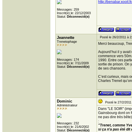
http://benabar.xooit
Messages: 259
Inscrit(e) le: 22/12/2003
Statut:
Déconnecté(e)
Jeannette
Posté le 26/2/2011 à 2
Trenetophage
Merci beaucoup, Tre
Aujourd’hui il y avai
commence vers 50m. I
Messages: 174
1990. Entre ces parti
Inscrit(e) le: 7/11/2009
sortie de prison. On 
Statut:
Déconnecté(e)
de ses chansons.
C’est curieux, mais o
Charles Trenet qu’on 
Dominic
Posté le 27/2/2011
Administrateur
Dans "LE SOIR" (impor
Gainsbourg dont on f
ne pas dire très bêt
:
Messages: 232
"Trenet, comme Yves 
Inscrit(e) le: 21/6/2002
si ça n'a pas été dit
Statut:
Déconnecté(e)