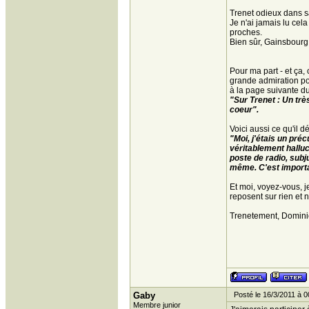
Trenet odieux dans s
Je n'ai jamais lu ce
proches.
Bien sûr, Gainsbourg, 
Pour ma part - et ça,
grande admiration pou
à la page suivante du
"Sur Trenet : Un tr
coeur".
Voici aussi ce qu'il d
"Moi, j'étais un pré
véritablement halluc
poste de radio, subjug
même. C'est importan
Et moi, voyez-vous, j
reposent sur rien et n
Trenetement, Domini
Gaby
Posté le 16/3/2011 à 0
Membre junior