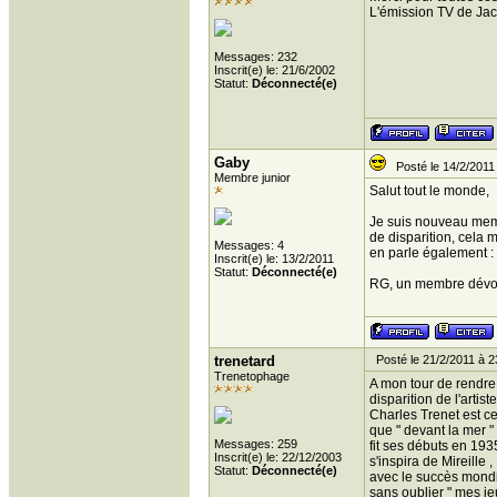
L'émission TV de Jac
Messages: 232
Inscrit(e) le: 21/6/2002
Statut:
Déconnecté(e)
Gaby
Posté le 14/2/2011
Membre junior
Salut tout le monde,
Je suis nouveau memb
de disparition, cela 
Messages: 4
en parle également : 
Inscrit(e) le: 13/2/2011
Statut:
Déconnecté(e)
RG, un membre dévou
trenetard
Posté le 21/2/2011 à 2
Trenetophage
A mon tour de rendre 
disparition de l'artist
Charles Trenet est cel
que " devant la mer "
Messages: 259
fit ses débuts en 193
Inscrit(e) le: 22/12/2003
s'inspira de Mireille 
Statut:
Déconnecté(e)
avec le succès mondi
sans oublier " mes 