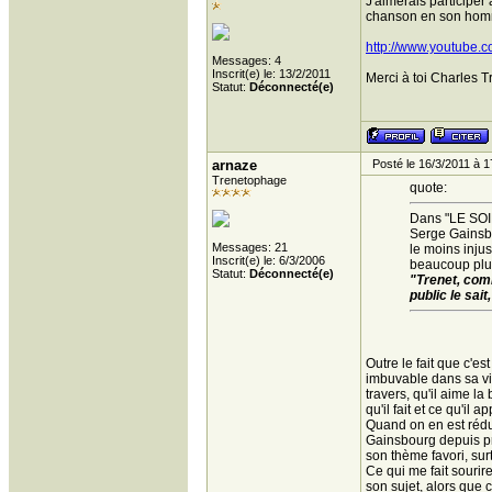
J'aimerais participer
chanson en son homm
http://www.youtube
Messages: 4
Inscrit(e) le: 13/2/2011
Merci à toi Charles T
Statut:
Déconnecté(e)
arnaze
Posté le 16/3/2011 à 1
Trenetophage
quote:
Dans "LE SOIR
Serge Gainsb
Messages: 21
le moins inju
Inscrit(e) le: 6/3/2006
beaucoup plus
Statut:
Déconnecté(e)
"Trenet, com
public le sai
Outre le fait que c'est
imbuvable dans sa vie
travers, qu'il aime la
qu'il fait et ce qu'il 
Quand on en est réduit
Gainsbourg depuis prè
son thème favori, sur
Ce qui me fait sourir
son sujet, alors que c