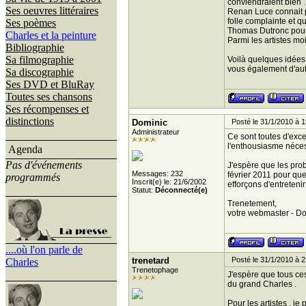
conviendraient bien .
Ses oeuvres littéraires
Renan Luce connait pa
folle complainte et qu
Ses poèmes
Thomas Dutronc pourr
Charles et la peinture
Parmi les artistes mo
Bibliographie
Sa filmographie
Voilà quelques idées 
vous également d'autr
Sa discographie
Ses DVD et BluRay
Toutes ses chansons
Ses récompenses et
distinctions
Dominic
Posté le 31/1/2010 à 1
Administrateur
Ce sont toutes d'exce
l'enthousiasme néces
Agenda
Pas d'événements
J'espère que les prob
Messages: 232
février 2011 pour qu
programmés
Inscrit(e) le: 21/6/2002
efforçons d'entreteni
Statut:
Déconnecté(e)
Trenetement,
votre webmaster - D
....où l'on parle de
trenetard
Posté le 31/1/2010 à 2
Charles
Trenetophage
J'espère que tous ces
du grand Charles .
Pour les artistes , j