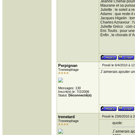
Jeanne Chehal pourrai
Maurane et sa puissa
Juliette : le soleil 
Adamo : que reste-il
Jacques Higelin : tom
Charles Aznavour : l'
Juliette Gréco : coin
Eric Toulis : pour un
Enfin , le chorale d'
Perpignan
Posté le 6/4/2010 à 12
Trenetophage
J´aimerais ajouter un
Messages: 130
Inscrit(e) le: 7/2/2006
Statut:
Déconnecté(e)
trenetard
Posté le 23/6/2010 à 2
Trenetophage
quote:
J´aimerais ajo