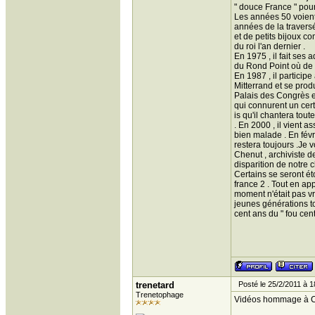
" douce France " pour 
Les années 50 voient
années de la travers
et de petits bijoux c
du roi l'an dernier .
En 1975 , il fait ses
du Rond Point où de 
En 1987 , il particip
Mitterrand et se prod
Palais des Congrès en
qui connurent un cert
is qu'il chantera tou
. En 2000 , il vient a
bien malade . En févri
restera toujours .Je 
Chenut , archiviste d
disparition de notre 
Certains se seront é
france 2 . Tout en ap
moment n'était pas v
jeunes générations to
cent ans du " fou cent
trenetard
Posté le 25/2/2011 à 1
Trenetophage
Vidéos hommage à C