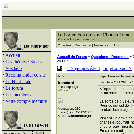
Le Forum des amis de Charles Trenet
Vous n'êtes pas connecté
Enregistrer
|
Rechercher
|
Messages du Jour
·
Accueil
Accueil du Forum
>
Questions - Réponses
> C
·
2011 ?
Les thèmes / Sujets
·
Vos liens
< Sujet précédent
Sujet suivant >
·
Recommander ce site
Auteur:
Sujet: Comment les médias v
·
Le Hit du site
trenetard
Posté le 23/1/2010 à 1
·
Trenetophage
Le forum
A l'approche de la c
ils lui rendre homma
·
Les membres
·
Votre compte membre
La sortie de plusieur
Pour ce qui est de l'
Messages: 259
rendant hommage .
Inscrit(e) le: 22/12/2003
Statut:
Déconnecté(e)
Vincent Delerm a déjà 
charles et pourrait i
encore joue - moi de 
En ce moment , je trav
Sa vie de 1913 à 2001