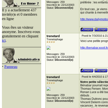
Messages: 259
préférée : les enfant
Inscrit(e) le: 22/12/2003
Statut:
Déconnecté(e)
En tout cas , je viens
Il y a actuellement 437
qui chante à merveille
invité(e)s et 0 membres
en ligne
http://www.dailymoti
Vous êtes un visiteur
anonyme. Inscrivez-vous
gratuitement en cliquant
trenetard
Posté le 7/3/2010 à 21
Trenetophage
ici
.
Voici une petite pro
http://benabar.xooit
Messages: 259
Inscrit(e) le: 22/12/2003
Statut:
Déconnecté(e)
·
Panneau
trenetard
Posté le 4/4/2010 à 17
Trenetophage
Notre petite sélection
Bénabar pourrait repr
Thomas Fersen: Monsi
Renan Luce a été baig
Messages: 259
débuts .
Inscrit(e) le: 22/12/2003
Thomas Dutronc pourr
Statut:
Déconnecté(e)
Vincent Delerm connait
vacances , le revenan