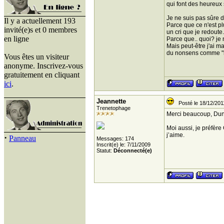
qui font des heureux s
Je ne suis pas sûre d
Il y a actuellement 193
Parce que ce n'est p
invité(e)s et 0 membres
un cri que je redoute.
en ligne
Parce que.. quoi? je 
Mais peut-être j'ai m
du nonsens comme "le
Vous êtes un visiteur
anonyme. Inscrivez-vous
gratuitement en cliquant
ici
.
Jeannette
Posté le 18/12/201
Trenetophage
Merci beaucoup, Dunck
Moi aussi, je préfèr
j’aime.
·
Panneau
Messages: 174
Inscrit(e) le: 7/11/2009
Statut:
Déconnecté(e)