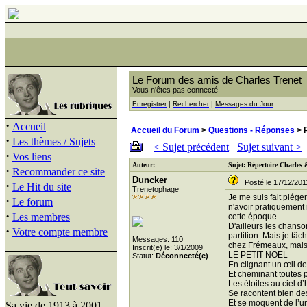
Le Forum des amis de Charles Trenet
Vous n'êtes pas connecté
Enregistrer
|
Rechercher
|
Messages du Jour
·
Accueil
Accueil du Forum
>
Questions - Réponses
> 
·
Les thèmes / Sujets
< Sujet précédent
Sujet suivant >
·
Vos liens
Auteur:
Sujet: Répertoire Charles
·
Recommander ce site
Duncker
Posté le 17/12/201
·
Le Hit du site
Trenetophage
Je me suis fait piége
·
Le forum
n'avoir pratiquement 
·
Les membres
cette époque.
D'ailleurs les chans
·
Votre compte membre
partition. Mais je tâ
Messages: 110
chez Frémeaux, mais 
Inscrit(e) le: 3/1/2009
LE PETIT NOEL
Statut:
Déconnecté(e)
En clignant un œil de
Et cheminant toutes 
Les étoiles au ciel d’
Se racontent bien d
Et se moquent de l’u
Sa vie de 1913 à 2001