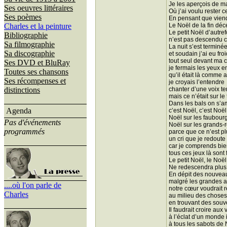
Je les aperçois de 
Ses oeuvres littéraires
Où j’ai voulu rester c
Ses poèmes
En pensant que viend
Charles et la peinture
Le Noël de la fin dé
Le petit Noël d’autref
Bibliographie
n’est pas descendu 
Sa filmographie
La nuit s’est terminé
Sa discographie
et soudain j’ai eu froi
tout seul devant ma
Ses DVD et BluRay
je fermais les yeux e
Toutes ses chansons
qu’il était là comme 
Ses récompenses et
je croyais l’entendre
distinctions
chanter d’une voix t
mais ce n’était sur le 
Dans les bals on s’am
Agenda
c’est Noël, c’est Noël
Noël sur les faubour
Pas d'événements
Noël sur les grands-
programmés
parce que ce n’est pl
un cri que je redoute
car je comprends bie
tous ces jeux là sont 
Le petit Noël, le Noël
Ne redescendra plus
En dépit des nouveau
malgré les grandes 
....où l'on parle de
notre cœur voudrait re
Charles
au milieu des choses
en trouvant des souv
Il faudrait croire aux
à l’éclat d’un monde i
à tous les sabots de