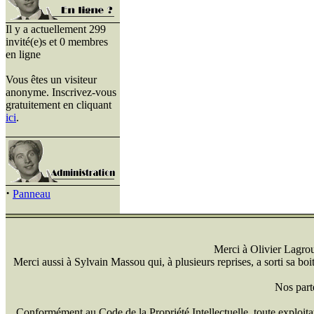
Il y a actuellement 299
invité(e)s et 0 membres
en ligne
Vous êtes un visiteur
anonyme. Inscrivez-vous
gratuitement en cliquant
ici
.
·
Panneau
Merci à Olivier Lagrou 
Merci aussi à Sylvain Massou qui, à plusieurs reprises, a sorti sa bo
Nos part
Conformément au Code de la Propriété Intellectuelle, toute exploitati