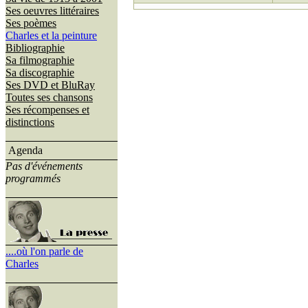
Ses oeuvres littéraires
Ses poèmes
Charles et la peinture
Bibliographie
Sa filmographie
Sa discographie
Ses DVD et BluRay
Toutes ses chansons
Ses récompenses et
distinctions
Agenda
Pas d'événements
programmés
....où l'on parle de
Charles