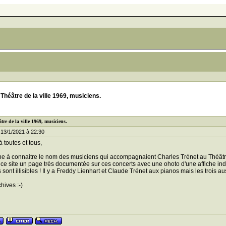
Théâtre de la ville 1969, musiciens.
tre de la ville 1969, musiciens.
13/1/2021 à 22:30
 toutes et tous,
he à connaitre le nom des musiciens qui accompagnaient Charles Trénet au Théâtre
ur ce site un page très documentée sur ces concerts avec une ohoto d'une affiche ind
sont illisibles ! Il y a Freddy Lienhart et Claude Trénet aux pianos mais les trois au
hives :-)