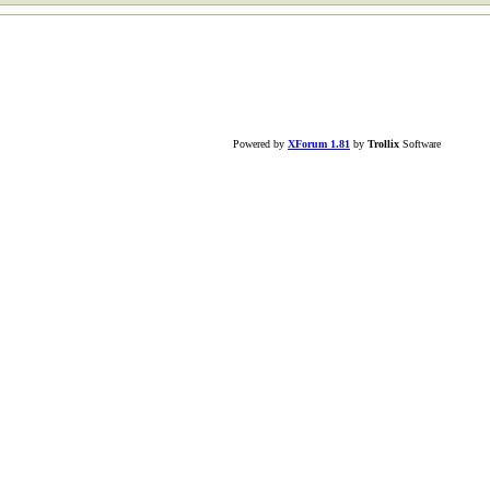
Powered by
XForum 1.81
by
Trollix
Software