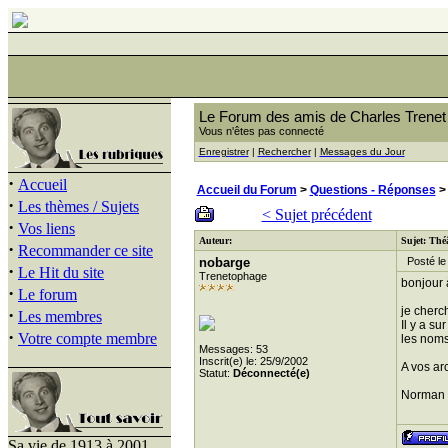
Le Forum des amis de Charles Trenet
Vous n'êtes pas connecté
Enregistrer
|
Rechercher
|
Messages du Jour
·
Accueil
Accueil du Forum
>
Questions - Réponses
> 
·
Les thèmes / Sujets
< Sujet précédent
·
Vos liens
Auteur:
Sujet: Théâ
·
Recommander ce site
nobarge
Posté le 
·
Le Hit du site
Trenetophage
bonjour à
·
Le forum
je cherc
·
Les membres
Il y a s
·
Votre compte membre
les noms 
Messages: 53
Inscrit(e) le: 25/9/2002
A vos arc
Statut:
Déconnecté(e)
Norman
Sa vie de 1913 à 2001