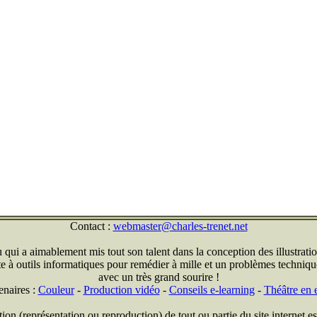
Contact :
webmaster@charles-trenet.net
qui a aimablement mis tout son talent dans la conception des illustratio
ite à outils informatiques pour remédier à mille et un problèmes technique
avec un très grand sourire !
enaires :
Couleur
-
Production vidéo
-
Conseils e-learning
-
Théâtre en e
on (représentation ou reproduction) de tout ou partie du site internet est