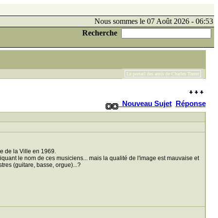
Nous sommes le 07 Août 2026 - 06:53
Recherche
Le portail des amis de Charles Trenet
Nouveau Sujet
Réponse
 de la Ville en 1969.
iquant le nom de ces musiciens... mais la qualité de l'image est mauvaise et
stres (guitare, basse, orgue)...?