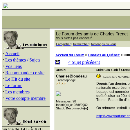
Le Forum des amis de Charles Trenet
Vous n'êtes pas connecté
Enregistrer
|
Rechercher
|
Messages du Jour
·
Accueil
Accueil du Forum
>
Charles au Québec
> Clin
·
Les thèmes / Sujets
< Sujet précédent
·
Vos liens
Auteur:
Sujet: Clin d'oeil à Charl
·
Recommander ce site
CharlesBlondeau
Posté le 27/7/2009 
·
Le Hit du site
Trenetophage
Depuis l'an dernier, p
·
Le forum
nationale est présent
·
Les membres
Lepage est nommée "L
québécoise au 20e siè
·
Votre compte membre
Trenet. Beau clin d'oe
Messages: 98
Inscrit(e) le: 25/9/2002
On retrouve l'extrait
Statut:
Déconnecté(e)
http://www.youtub
Sa vie de 1913 à 2001