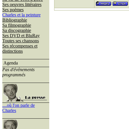
Ses oeuvres littéraires
Ses poèmes
Charles et la peinture
Bibliographie
Sa filmographie
Sa discographie
Ses DVD et BluRay
Toutes ses chansons
Ses récompenses et
distinctions
Agenda
Pas d'événements
programmés
....où l'on parle de
Charles