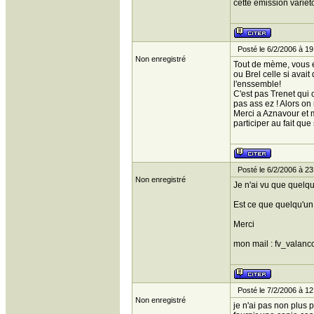
cette émission variét
Posté le 6/2/2006 à 19
Non enregistré
Tout de mème, vous é
ou Brel celle si avai
l'enssemble!
C'est pas Trenet qui
pas ass ez ! Alors on 
Merci a Aznavour et m
participer au fait qu
Posté le 6/2/2006 à 23
Non enregistré
Je n'ai vu que quelq
Est ce que quelqu'un 
Merci
mon mail : fv_valanco
Posté le 7/2/2006 à 12
Non enregistré
je n'ai pas non plus 