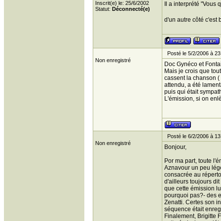
Inscrit(e) le: 25/6/2002
Il a interprété "Vous
Statut:
Déconnecté(e)
d'un autre côté c'est 
Posté le 5/2/2006 à 23
Non enregistré
Doc Gynéco et Fonta
Mais je crois que tout
cassent la chanson ( à
attendu, a été lamenta
puis qui était sympat
L'émission, si on enl
Posté le 6/2/2006 à 13
Non enregistré
Bonjour,
Por ma part, toute l'é
Aznavour un peu lége
consacrée au répertoi
d'ailleurs toujours di
que cette émission lui
pourquoi pas?- des ex
Zenatti. Certes son in
séquence était enregi
Finalement, Brigitte F