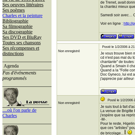
de Trenet, avait donné
Ses oeuvres littéraires
la chantez mieux que
Ses poèmes
Charles et la peinture
Samedi soir avec… Ch
Bibliographie
Voir en ligne :
http://
Sa filmographie
Sa discographie
Ses DVD et BluRay
Toutes ses chansons
Posté le 1/2/2006 à 21
Ses récompenses et
Non enregistré
distinctions
Je vous trouve bien 
cd n'est pas mal du to
chantante" de toutes 
Agenda
Quand a Smain il cha
Quand a la "Folle com
Pas d'événements
Doc Gyneco, lui est
programmés
j'apprecie par ailleur
Posté le 1/2/2006 
Non enregistré
Je suis tout à fait d
....où l'on parle de
La venue de Brigitte 
Charles
j'espère que sa repri
-M-.
Pour le reste, Higelin
que ces "artistes" po
de bricolage...