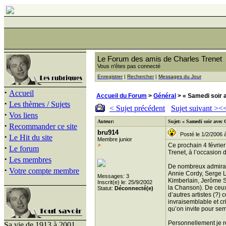
Le Forum des amis de Charles Trenet
Vous n'êtes pas connecté
Enregistrer
|
Rechercher
|
Messages du Jour
·
Accueil
Accueil du Forum
>
Général
> « Samedi soir 
·
Les thèmes / Sujets
< Sujet précédent
Sujet suivant >
<
·
Vos liens
Auteur:
Sujet: « Samedi soir avec 
·
Recommander ce site
bru914
Posté le 1/2/2006 
·
Le Hit du site
Membre junior
Ce prochain 4 févrie
·
Le forum
Trenet, à l’occasion 
·
Les membres
De nombreux admirate
·
Votre compte membre
Annie Cordy, Serge L
Messages: 3
Kimberlain, Jerôme S
Inscrit(e) le: 25/9/2002
la Chanson). De ceux
Statut:
Déconnecté(e)
d’autres artistes (?)
invraisemblable et c
qu’on invite pour sem
Personnellement je r
Sa vie de 1913 à 2001