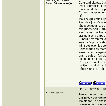
Inscrit(e) le: 25/9/2002
Ce grand plateau éta
Statut:
Déconnecté(e)
avec l'éternel Jacqu
mais pas drôles rappo
Cauweleart qu'on nou
siècle...
Mais ce qui était sur
était vide jusqu'a so
téléspectateur j'ai e
évoquées (seul Cauwe
avec la voix de Tréne
vraiment sorti papy du 
Et pour l'interpréter
swing m'a jamais été 
intimidés et on les c
Sanseverino ou même 
ainsi parler d'élégan
ans, je suis un fan 
t-il de nos amours...
n'est pas non plus d
bref je suis aigri car
nécro 5 ans plus tôt e
Posté le 8/2/2006 à 18
Non enregistré
Trenet méritait mieux
pas mieux que de ne r
Maintenant je pensse
nouvellement conquis 