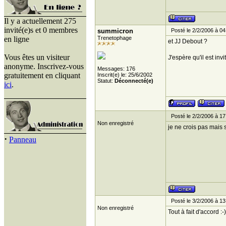
Il y a actuellement 275
invité(e)s et 0 membres
summicron
Posté le 2/2/2006 à 04
en ligne
Trenetophage
et JJ Debout ?
Vous êtes un visiteur
J'espère qu'il est invi
anonyme. Inscrivez-vous
Messages: 176
gratuitement en cliquant
Inscrit(e) le: 25/6/2002
Statut:
Déconnecté(e)
ici
.
Posté le 2/2/2006 à 17
Non enregistré
je ne crois pas mais 
·
Panneau
Posté le 3/2/2006 à 13
Non enregistré
Tout à fait d'accord :