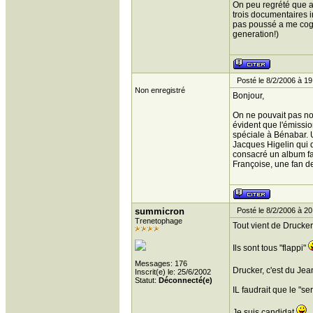
On peu regrété que az
trois documentaires 
pas poussé a me cogne
generation!)
Posté le 8/2/2006 à 19
Non enregistré
Bonjour,
On ne pouvait pas no
évident que l'émissio
spéciale à Bénabar. U
Jacques Higelin qui de
consacré un album f
Françoise, une fan d
summicron
Posté le 8/2/2006 à 20
Trenetophage
Tout vient de Drucker
Ils sont tous "flappi"
Messages: 176
Drucker, c'est du Je
Inscrit(e) le: 25/6/2002
Statut:
Déconnecté(e)
IL faudrait que le "s
Je suis candidat