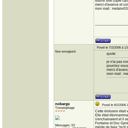
fournir une copie cas
merci d'avance et co
mon mail : metalor0
________________
Posté le 7/2/2006 à 13
Non enregistré
quote:
je n'ai pas no
pourriez-vous
merci d'avanc
mon mail : m
nobarge
Posté le 8/2/2006 
Trenetophage
Cette émission était 
Elle était étonnamma
s'enchainaient et il 
Fontaine et Doc Gyné
Messages: 53
mérite de faire "qu'i