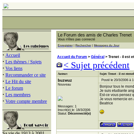
Le Forum des amis de Charles Trenet
Vous n'êtes pas connecté
Enregistrer
|
Rechercher
|
Messages du Jour
·
Accueil
Accueil du Forum
>
Général
> Trenet - il est 
·
Les thèmes / Sujets
< Sujet précédent
·
Vos liens
·
Auteur:
Sujet: Trenet - il est etern
Recommander ce site
·
buzwuz
Posté le 20/3/2006 à 1
Le Hit du site
Nouveau
Bonjour tous le mond
·
Le forum
Je suis etudiante angl
·
Les membres
Est-ce vous pensez qu
Je vous remercie en
·
Votre compte membre
Beatrice
Messages: 1
Inscrit(e) le: 18/3/2006
Statut:
Déconnecté(e)
Sa vie de 1913 à 2001