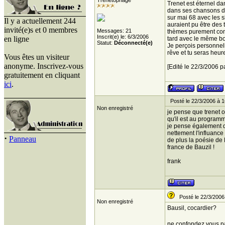
Trenetophage
Trenet est éternel da
dans ses chansons des
sur mai 68 avec les s
Il y a actuellement 244
auraient pu être des 
invité(e)s et 0 membres
Messages: 21
thèmes purement cont
Inscrit(e) le: 6/3/2006
en ligne
tard avec le même b
Statut:
Déconnecté(e)
Je perçois personnell
rêve et tu seras heur
Vous êtes un visiteur
anonyme. Inscrivez-vous
[Edité le 22/3/2006 p
gratuitement en cliquant
ici
.
Posté le 22/3/2006 à 1
Non enregistré
je pense que trenet o
qu'il est au programme
je pense également q
nettement l'influance
·
Panneau
de plus la poésie de 
france de Bauzil !
frank
Posté le 22/3/2006
Non enregistré
Bausil, cocardier?
ne confondez vous p