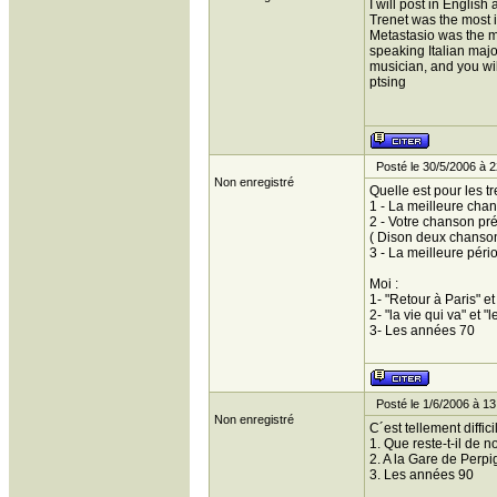
I will post in English
Trenet was the most in
Metastasio was the mos
speaking Italian majo
musician, and you wil
ptsing
Posté le 30/5/2006 à 2
Non enregistré
Quelle est pour les tr
1 - La meilleure cha
2 - Votre chanson pr
( Dison deux chanso
3 - La meilleure péri
Moi :
1- "Retour à Paris" et
2- "la vie qui va" et "
3- Les années 70
Posté le 1/6/2006 à 13
Non enregistré
C´est tellement diffici
1. Que reste-t-il de
2. A la Gare de Perpi
3. Les années 90