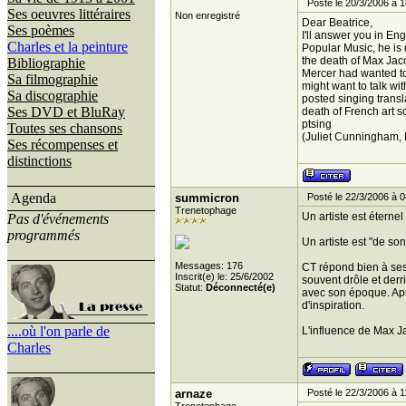
Posté le 20/3/2006 à 1
Ses oeuvres littéraires
Non enregistré
Dear Beatrice,
Ses poèmes
I'll answer you in Eng
Charles et la peinture
Popular Music, he is d
the death of Max Jaco
Bibliographie
Mercer had wanted to 
Sa filmographie
might want to talk w
Sa discographie
posted singing transl
Ses DVD et BluRay
death of French art s
ptsing
Toutes ses chansons
(Juliet Cunningham,
Ses récompenses et
distinctions
Agenda
summicron
Posté le 22/3/2006 à 0
Trenetophage
Un artiste est éterne
Pas d'événements
programmés
Un artiste est "de so
Messages: 176
CT répond bien à ses 
Inscrit(e) le: 25/6/2002
souvent drôle et der
Statut:
Déconnecté(e)
avec son époque. Apr
d'inspiration.
....où l'on parle de
L'influence de Max Ja
Charles
arnaze
Posté le 22/3/2006 à 1