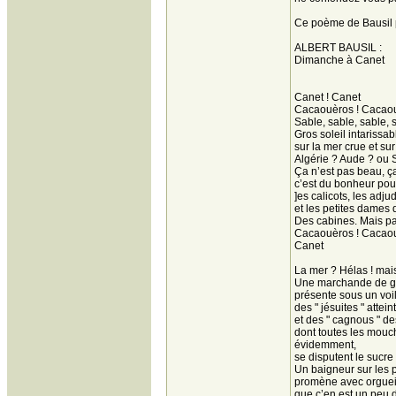
Ce poème de Bausil p
ALBERT BAUSIL :
Dimanche à Canet
Canet ! Canet
Cacaouèros ! Cacaou
Sable, sable, sable, 
Gros soleil intarissab
sur la mer crue et sur
Algérie ? Aude ? ou 
Ça n’est pas beau, ça
c’est du bonheur pou
]es calicots, les adju
et les petites dames 
Des cabines. Mais pa
Cacaouèros ! Cacaou
Canet
La mer ? Hélas ! mai
Une marchande de g
présente sous un voil
des " jésuites " attei
et des " cagnous " d
dont toutes les mouc
évidemment,
se disputent le sucr
Un baigneur sur les 
promène avec orguei
que c’en est un peu 