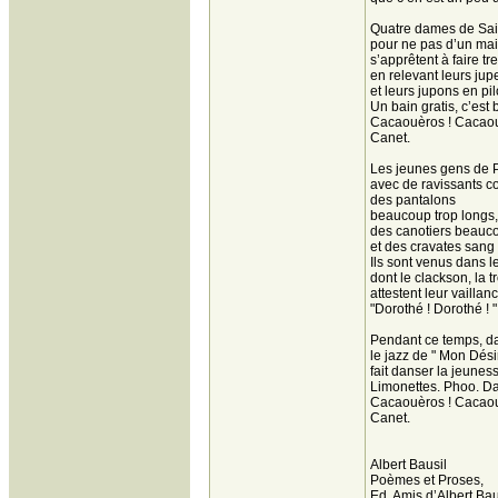
Quatre dames de Sai
pour ne pas d’un maill
s’apprêtent à faire t
en relevant leurs jup
et leurs jupons en pi
Un bain gratis, c’est b
Cacaouèros ! Cacaou
Canet.
Les jeunes gens de 
avec de ravissants c
des pantalons
beaucoup trop longs,
des canotiers beauco
et des cravates sang
Ils sont venus dans l
dont le clackson, la 
attestent leur vaillanc
"Dorothé ! Dorothé !
Pendant ce temps, da
le jazz de " Mon Désir
fait danser la jeunes
Limonettes. Phoo. Da
Cacaouèros ! Cacaou
Canet.
Albert Bausil
Poèmes et Proses,
Ed. Amis d’Albert Bau