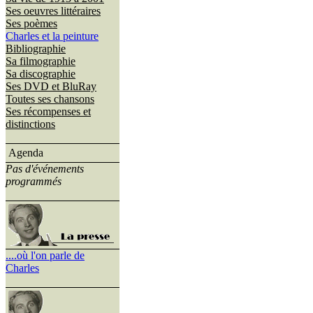
Ses oeuvres littéraires
Ses poèmes
Charles et la peinture
Bibliographie
Sa filmographie
Sa discographie
Ses DVD et BluRay
Toutes ses chansons
Ses récompenses et
distinctions
Agenda
Pas d'événements
programmés
....où l'on parle de
Charles