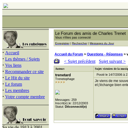
Le Forum des amis de Charles Trenet
Vous n'êtes pas connecté
Enregistrer
|
Rechercher
|
Messages du Jour
·
Accueil
Accueil du Forum
>
Questions - Réponses
> v
·
Les thèmes / Sujets
< Sujet précédent
Sujet suivant >
·
Vos liens
Auteur:
Sujet: victoires de la musi
·
Recommander ce site
trenetard
Posté le 14/7/2006 à 2
·
Le Hit du site
Trenetophage
Je viens de me souven
·
Le forum
et j'échange bien en
·
Les membres
·
Votre compte membre
Messages: 259
Inscrit(e) le: 22/12/2003
Statut:
Déconnecté(e)
Sa vie de 1913 à 2001