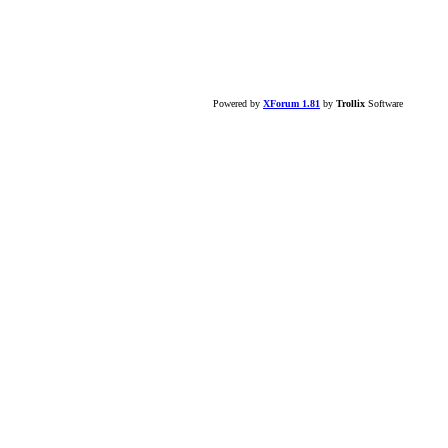
Powered by
XForum 1.81
by
Trollix
Software