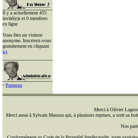
Il y a actuellement 455
invité(e)s et 0 membres
en ligne
Vous êtes un visiteur
anonyme. Inscrivez-vous
gratuitement en cliquant
ici
.
·
Panneau
Merci à Olivier Lagrou 
Merci aussi à Sylvain Massou qui, à plusieurs reprises, a sorti sa bo
Nos part
Conformément au Code de la Propriété Intellectuelle, toute exploitati