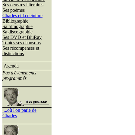
Ses oeuvres littéraires
Ses poèmes
Charles et la peinture
Bibliographie
Sa filmographie
Sa discographie
Ses DVD et BluRay
Toutes ses chansons
Ses récompenses et
distinctions
Agenda
Pas d'événements
programmés
....où l'on parle de
Charles