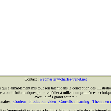
Contact :
webmaster@charles-trenet.net
qui a aimablement mis tout son talent dans la conception des illustratio
ite à outils informatiques pour remédier à mille et un problèmes technique
avec un très grand sourire !
enaires :
Couleur
-
Production vidéo
-
Conseils e-learning
-
Théâtre en e
on (représentation ou reproduction) de tout ou partie du site internet est