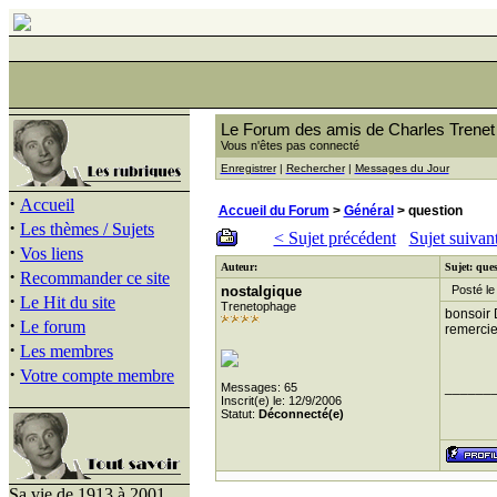
Le Forum des amis de Charles Trenet
Vous n'êtes pas connecté
Enregistrer
|
Rechercher
|
Messages du Jour
·
Accueil
Accueil du Forum
>
Général
> question
·
Les thèmes / Sujets
< Sujet précédent
Sujet suivan
·
Vos liens
Auteur:
Sujet: que
·
Recommander ce site
nostalgique
Posté le 
·
Le Hit du site
Trenetophage
bonsoir 
·
Le forum
remercie
·
Les membres
·
Votre compte membre
______
Messages: 65
Inscrit(e) le: 12/9/2006
Statut:
Déconnecté(e)
Sa vie de 1913 à 2001