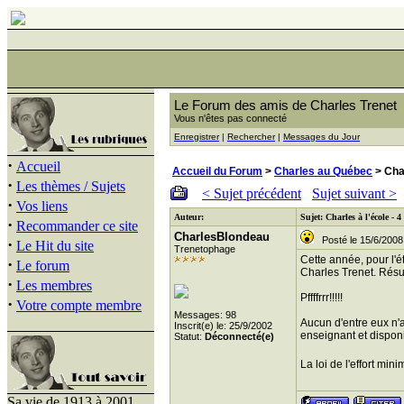
Le Forum des amis de Charles Trenet
Vous n'êtes pas connecté
Enregistrer
|
Rechercher
|
Messages du Jour
·
Accueil
Accueil du Forum
>
Charles au Québec
> Char
·
Les thèmes / Sujets
< Sujet précédent
Sujet suivant >
·
Vos liens
Auteur:
Sujet: Charles à l'école - 
·
Recommander ce site
CharlesBlondeau
Posté le 15/6/2008
·
Le Hit du site
Trenetophage
Cette année, pour l'é
·
Le forum
Charles Trenet. Résul
·
Les membres
Pffffrrr!!!!!
·
Votre compte membre
Messages: 98
Aucun d'entre eux n'a
Inscrit(e) le: 25/9/2002
enseignant et disponib
Statut:
Déconnecté(e)
La loi de l'effort mini
Sa vie de 1913 à 2001