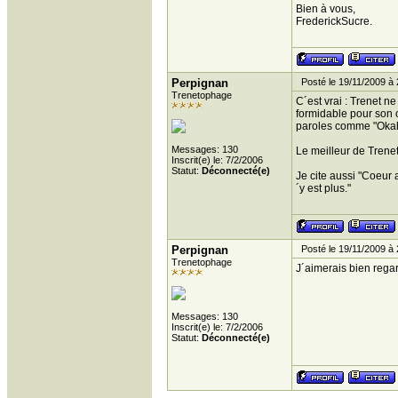
Bien à vous,
FrederickSucre.
Perpignan
Posté le 19/11/2009 à 
Trenetophage
C´est vrai : Trenet n
formidable pour son 
paroles comme "Oka
Messages: 130
Le meilleur de Trenet,
Inscrit(e) le: 7/2/2006
Statut:
Déconnecté(e)
Je cite aussi "Coeur
´y est plus."
Perpignan
Posté le 19/11/2009 à 
Trenetophage
J´aimerais bien regar
Messages: 130
Inscrit(e) le: 7/2/2006
Statut:
Déconnecté(e)