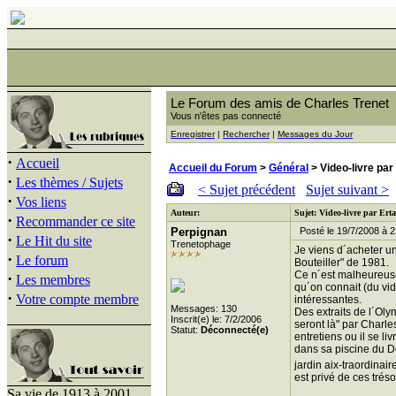
Le Forum des amis de Charles Trenet
Vous n'êtes pas connecté
Enregistrer
|
Rechercher
|
Messages du Jour
·
Accueil
Accueil du Forum
>
Général
> Video-livre par
·
Les thèmes / Sujets
< Sujet précédent
Sujet suivant >
·
Vos liens
Auteur:
Sujet: Video-livre par Ert
·
Recommander ce site
Perpignan
Posté le 19/7/2008 à 2
·
Le Hit du site
Trenetophage
Je viens d´acheter u
·
Le forum
Bouteiller" de 1981.
Ce n´est malheureuse
·
Les membres
qu´on connait (du vid
·
Votre compte membre
intéressantes.
Messages: 130
Des extraits de l´Ol
Inscrit(e) le: 7/2/2006
seront là" par Charle
Statut:
Déconnecté(e)
entretiens ou il se li
dans sa piscine du Dom
jardin aix-traordinair
est privé de ces trés
Sa vie de 1913 à 2001