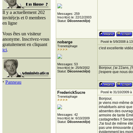
Il y a actuellement 202
Messages: 259
invité(e)s et 0 membres
Inscrit(e) le: 22/12/2003
Statut:
Déconnecté(e)
en ligne
Vous êtes un visiteur
anonyme. Inscrivez-vous
nobarge
Posté le 5/9/2008 à 13
gratuitement en cliquant
Trenetophage
c'est excellente vidéo!
ici
.
________________
Messages: 53
Bonjour, j'ai 22ans, 
Inscrit(e) le: 25/9/2002
Statut:
Déconnecté(e)
j'espere que nous donn
·
Panneau
FrederickSucre
Posté le 31/10/2009 à 
Trenetophage
Bonjour,
je viens moi-même de
inhabituels ainsi qu
absentes des ouvrage
Messages: 42
armoire de tante Emil
Inscrit(e) le: 6/10/2009
castagnettes !! Seraie
Statut:
Déconnecté(e)
J'ai tout de même été 
pas une émouvante pud
évidemment les momen