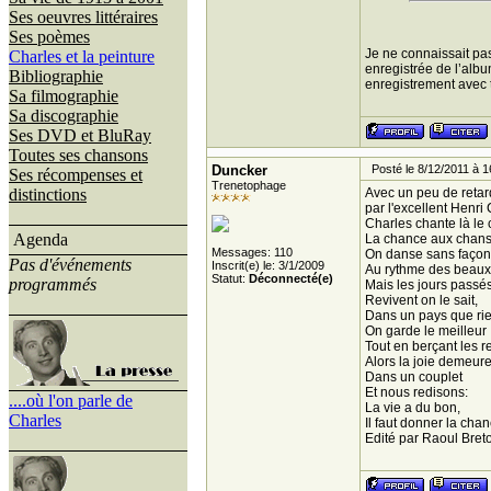
Ses oeuvres littéraires
Ses poèmes
Je ne connaissait pa
Charles et la peinture
enregistrée de l’alb
Bibliographie
enregistrement avec 
Sa filmographie
Sa discographie
Ses DVD et BluRay
Toutes ses chansons
Duncker
Posté le 8/12/2011 à 1
Ses récompenses et
Trenetophage
distinctions
Avec un peu de retar
par l'excellent Henri
Charles chante là le 
Agenda
La chance aux chan
Messages: 110
On danse sans façon
Pas d'événements
Inscrit(e) le: 3/1/2009
Au rythme des beaux 
Statut:
Déconnecté(e)
programmés
Mais les jours passé
Revivent on le sait,
Dans un pays que rie
On garde le meilleur
Tout en berçant les r
Alors la joie demeur
Dans un couplet
Et nous redisons:
....où l'on parle de
La vie a du bon,
Charles
Il faut donner la ch
Edité par Raoul Bret