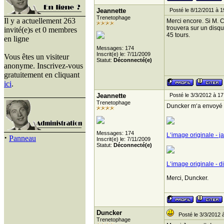
Jeannette
Posté le 8/12/2011 à 1
Trenetophage
Il y a actuellement 263
Merci encore. Si M. C
trouvera sur un disqu
invité(e)s et 0 membres
45 tours.
en ligne
Messages: 174
Inscrit(e) le: 7/11/2009
Vous êtes un visiteur
Statut:
Déconnecté(e)
anonyme. Inscrivez-vous
gratuitement en cliquant
ici
.
Jeannette
Posté le 3/3/2012 à 17
Trenetophage
Duncker m‘a envoyé d
Messages: 174
L‘image originale - j
·
Panneau
Inscrit(e) le: 7/11/2009
Statut:
Déconnecté(e)
L‘image originale - d
Merci, Duncker.
Duncker
Posté le 3/3/2012 
Trenetophage