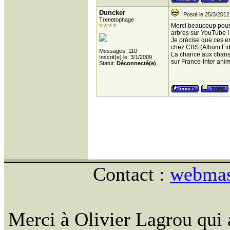
Duncker
Posté le 25/3/2012
Trenetophage
Merci beaucoup pour 
arbres sur YouTube !
Je précise que ces en
chez CBS (Album Fid
Messages: 110
La chance aux chanso
Inscrit(e) le: 3/1/2009
sur France-Inter ani
Statut:
Déconnecté(e)
Contact :
webmast
Merci à Olivier Lagrou qui 