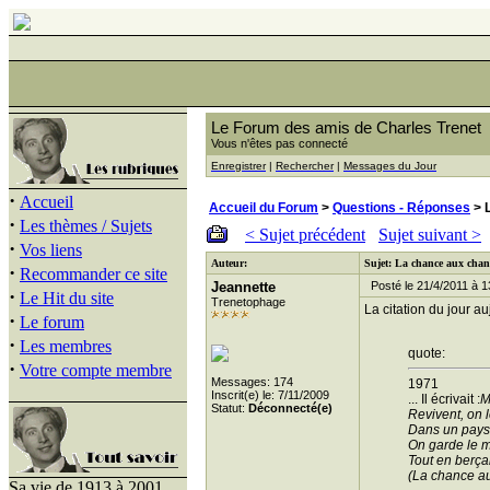
Le Forum des amis de Charles Trenet
Vous n'êtes pas connecté
Enregistrer
|
Rechercher
|
Messages du Jour
·
Accueil
Accueil du Forum
>
Questions - Réponses
> 
·
Les thèmes / Sujets
< Sujet précédent
Sujet suivant >
·
Vos liens
Auteur:
Sujet: La chance aux cha
·
Recommander ce site
Jeannette
Posté le 21/4/2011 à 1
·
Le Hit du site
Trenetophage
La citation du jour au
·
Le forum
·
Les membres
quote:
·
Votre compte membre
Messages: 174
1971
Inscrit(e) le: 7/11/2009
... Il écrivait :
M
Statut:
Déconnecté(e)
Revivent, on l
Dans un pays 
On garde le m
Tout en berçan
(La chance a
Sa vie de 1913 à 2001