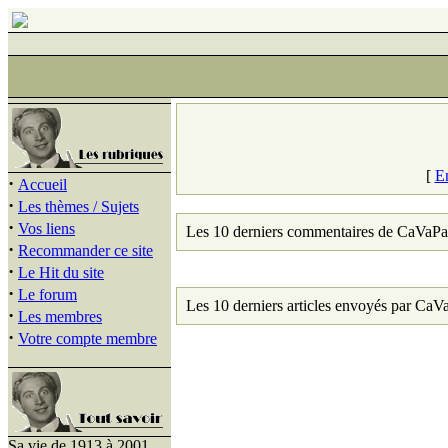
[
E
·
Accueil
·
Les thèmes / Sujets
·
Vos liens
Les 10 derniers commentaires de CaVaPa
·
Recommander ce site
·
Le Hit du site
·
Le forum
Les 10 derniers articles envoyés par CaV
·
Les membres
·
Votre compte membre
Sa vie de 1913 à 2001