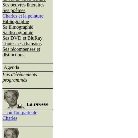
Ses oeuvres littéraires
Ses poèmes
Charles et la peinture
Bibliographie
Sa filmographie
Sa discographie
Ses DVD et BluRay
Toutes ses chansons
Ses récompenses et
distinctions
Agenda
Pas d'événements
programmés
....où l'on parle de
Charles