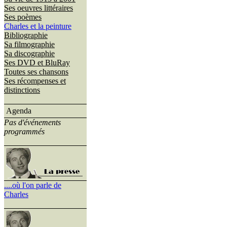
Ses oeuvres littéraires
Ses poèmes
Charles et la peinture
Bibliographie
Sa filmographie
Sa discographie
Ses DVD et BluRay
Toutes ses chansons
Ses récompenses et
distinctions
Agenda
Pas d'événements
programmés
....où l'on parle de
Charles