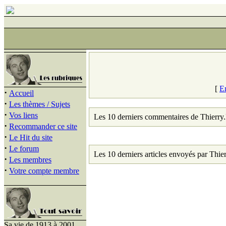
[
E
·
Accueil
·
Les thèmes / Sujets
·
Vos liens
Les 10 derniers commentaires de Thierry.
·
Recommander ce site
·
Le Hit du site
·
Le forum
Les 10 derniers articles envoyés par Thier
·
Les membres
·
Votre compte membre
Sa vie de 1913 à 2001