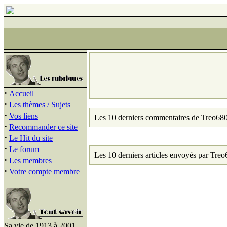
·
Accueil
·
Les thèmes / Sujets
·
Vos liens
Les 10 derniers commentaires de Treo680
·
Recommander ce site
·
Le Hit du site
·
Le forum
Les 10 derniers articles envoyés par Treo
·
Les membres
·
Votre compte membre
Sa vie de 1913 à 2001