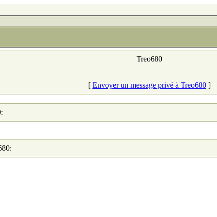
Treo680
[
Envoyer un message privé à Treo680
]
:
680: