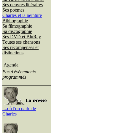
Ses oeuvres littéraires
Ses poèmes
Charles et la peinture
Bibliographie
Sa filmographie
Sa discographie
Ses DVD et BluRay
Toutes ses chansons
Ses récompenses et
distinctions
Agenda
Pas d'événements
programmés
....où l'on parle de
Charles