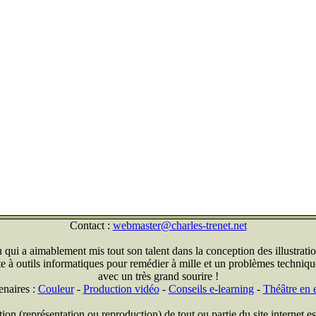
Contact :
webmaster@charles-trenet.net
qui a aimablement mis tout son talent dans la conception des illustratio
ite à outils informatiques pour remédier à mille et un problèmes technique
avec un très grand sourire !
enaires :
Couleur
-
Production vidéo
-
Conseils e-learning
-
Théâtre en e
on (représentation ou reproduction) de tout ou partie du site internet est