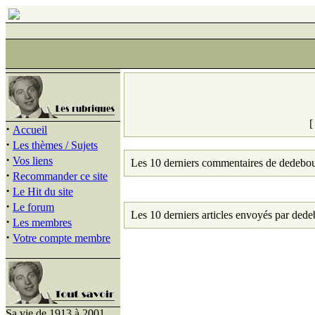
·
Accueil
·
Les thèmes / Sujets
·
Vos liens
Les 10 derniers commentaires de dedebou
·
Recommander ce site
·
Le Hit du site
·
Le forum
Les 10 derniers articles envoyés par dede
·
Les membres
·
Votre compte membre
Sa vie de 1913 à 2001