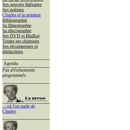
Ses oeuvres littéraires
Ses poèmes
Charles et la peinture
Bibliographie
Sa filmographie
Sa discographie
Ses DVD et BluRay
Toutes ses chansons
Ses récompenses et
distinctions
Agenda
Pas d'événements
programmés
....où l'on parle de
Charles