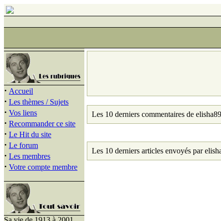
·
Accueil
·
Les thèmes / Sujets
·
Vos liens
Les 10 derniers commentaires de elisha89
·
Recommander ce site
·
Le Hit du site
·
Le forum
Les 10 derniers articles envoyés par elish
·
Les membres
·
Votre compte membre
Sa vie de 1913 à 2001